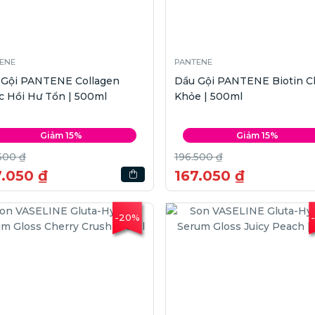
ENE
PANTENE
 Gội PANTENE Collagen
Dầu Gội PANTENE Biotin C
 Hồi Hư Tổn | 500ml
Khỏe | 500ml
Giảm 15%
Giảm 15%
500 ₫
196.500 ₫
7.050 ₫
167.050 ₫
-20%