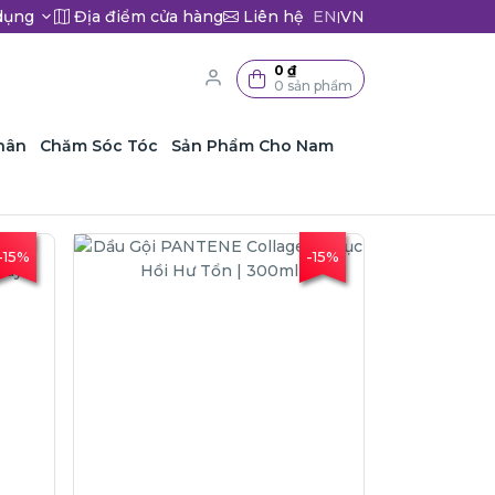
dụng
Địa điểm cửa hàng
Liên hệ
EN
VN
|
0 ₫
0 sản phẩm
hân
Chăm Sóc Tóc
Sản Phẩm Cho Nam
-15%
-15%