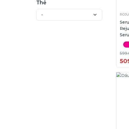
Thẻ
ROJU
Ser
Rej
Ser
599
50