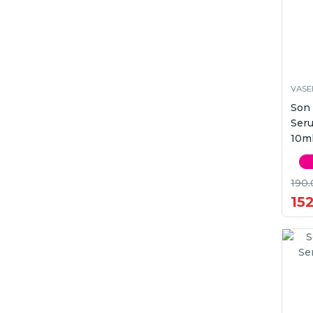
VASE
Son
Seru
10m
190.
15