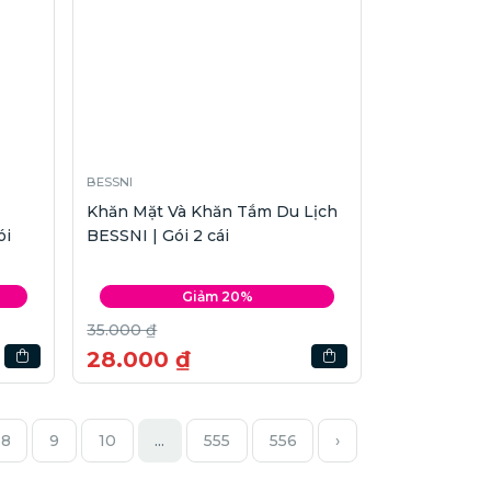
BESSNI
Khăn Mặt Và Khăn Tắm Du Lịch
ói
BESSNI | Gói 2 cái
Giảm 20%
35.000 ₫
28.000 ₫
8
9
10
...
555
556
›