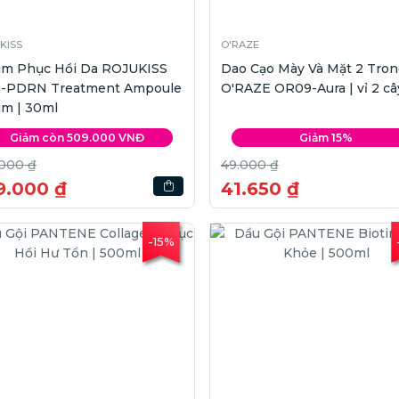
KISS
O'RAZE
um Phục Hồi Da ROJUKISS
Dao Cạo Mày Và Mặt 2 Tron
u-PDRN Treatment Ampoule
O'RAZE OR09-Aura | vỉ 2 câ
um | 30ml
Giảm còn 509.000 VNĐ
Giảm 15%
.000 ₫
49.000 ₫
9.000 ₫
41.650 ₫
-15%