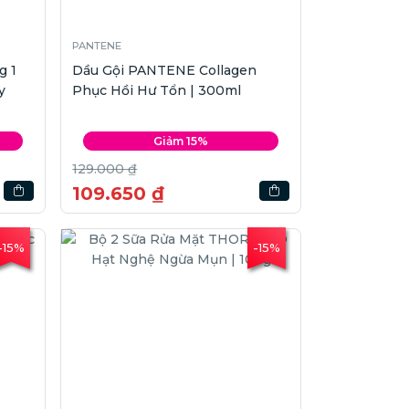
PANTENE
g 1
Dầu Gội PANTENE Collagen
y
Phục Hồi Hư Tổn | 300ml
Giảm 15%
129.000 ₫
109.650 ₫
-15%
-15%