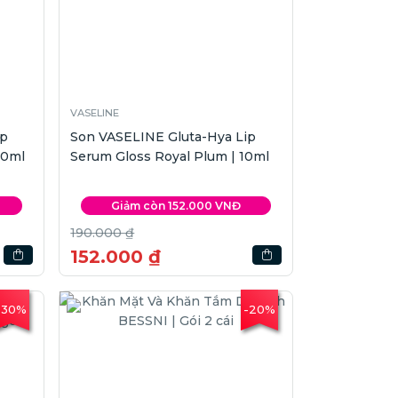
VASELINE
ip
Son VASELINE Gluta-Hya Lip
10ml
Serum Gloss Royal Plum | 10ml
Giảm còn 152.000 VNĐ
190.000 ₫
152.000 ₫
-30%
-20%