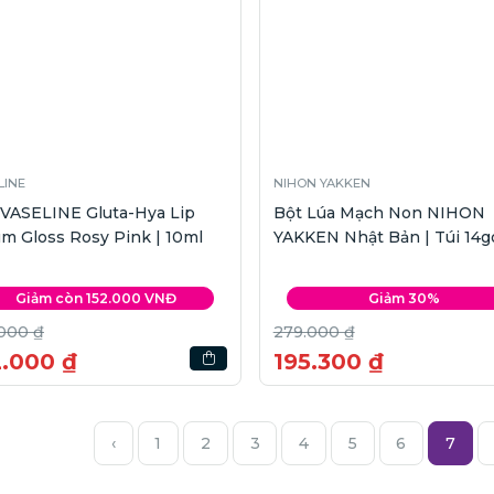
LINE
NIHON YAKKEN
 VASELINE Gluta-Hya Lip
Bột Lúa Mạch Non NIHON
m Gloss Rosy Pink | 10ml
YAKKEN Nhật Bản | Túi 14g
Giảm còn 152.000 VNĐ
Giảm 30%
000 ₫
279.000 ₫
2.000 ₫
195.300 ₫
‹
1
2
3
4
5
6
7