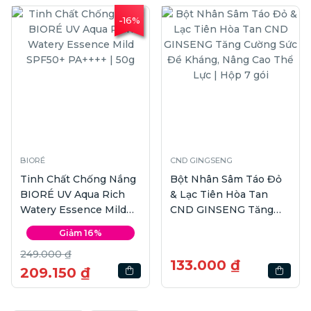
-16%
BIORÉ
CND GINGSENG
Tinh Chất Chống Nắng
Bột Nhân Sâm Táo Đỏ
BIORÉ UV Aqua Rich
& Lạc Tiên Hòa Tan
Watery Essence Mild
CND GINSENG Tăng
SPF50+ PA++++ | 50g
Cường Sức Đề Kháng,
Giảm 16%
Nâng Cao Thể Lực |
249.000 ₫
Hộp 7 gói
133.000 ₫
209.150 ₫