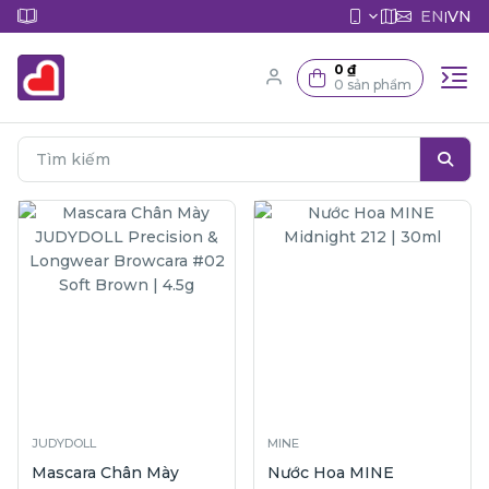
EN
VN
|
0 ₫
0 sản phẩm
JUDYDOLL
MINE
Mascara Chân Mày
Nước Hoa MINE