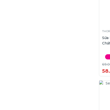
THO
Sữa
Chất
69.
58