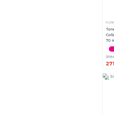
FLOW
Ton
Coll
70 
319.
271