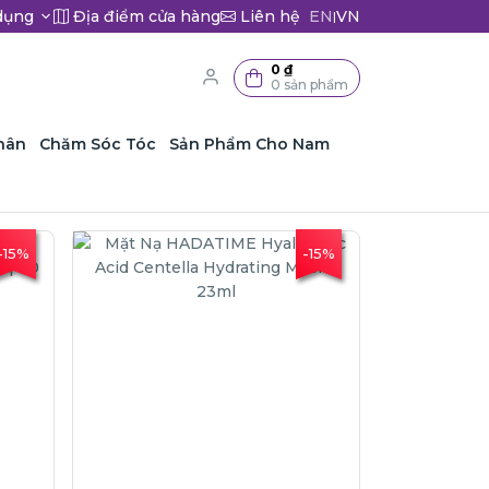
dụng
Địa điểm cửa hàng
Liên hệ
EN
VN
|
0 ₫
0 sản phẩm
hân
Chăm Sóc Tóc
Sản Phẩm Cho Nam
-15%
-15%