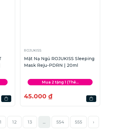
ROJUKISS
T
Mặt Nạ Ngủ ROJUKISS Sleeping
|
Mask Reju-PDRN | 20ml
Mua 2 tặng 1 (Thê...
45.000 ₫
1
12
13
...
554
555
›