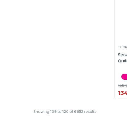
THO
Ser
Quần
158.
13
Showing
109
to
120
of
6652
results