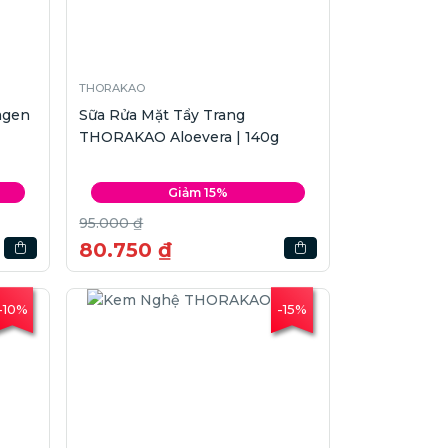
THORAKAO
agen
Sữa Rửa Mặt Tẩy Trang
THORAKAO Aloevera | 140g
Giảm 15%
95.000 ₫
80.750 ₫
-10%
-15%