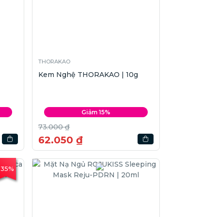
THORAKAO
Kem Nghệ THORAKAO | 10g
Giảm 15%
73.000 ₫
62.050 ₫
-35%