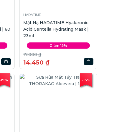
HADATIME
D
Mặt Nạ HADATIME Hyaluronic
 | 60
Acid Centella Hydrating Mask |
23ml
Giảm 15%
17.000 ₫
14.450 ₫
-15%
-15%