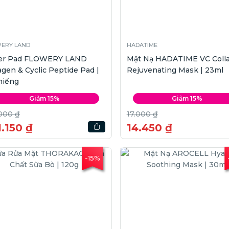
ERY LAND
HADATIME
er Pad FLOWERY LAND
Mặt Nạ HADATIME VC Coll
agen & Cyclic Peptide Pad |
Rejuvenating Mask | 23ml
miếng
Giảm 15%
Giảm 15%
000 ₫
17.000 ₫
.150 ₫
14.450 ₫
-15%