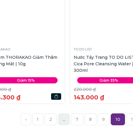
RAKAO
TO DO LIST
um THORAKAO Giảm Thâm
Nước Tẩy Trang TO DO LIS
g Mắt | 10g
Cica Pore Cleansing Water 
300ml
Giảm 15%
Giảm 35%
000 ₫
220.000 ₫
4.300 ₫
143.000 ₫
‹
1
2
...
7
8
9
10
1