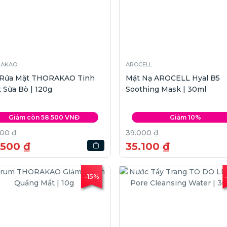
RAKAO
AROCELL
 Rửa Mặt THORAKAO Tinh
Mặt Nạ AROCELL Hyal B5
 Sữa Bò | 120g
Soothing Mask | 30ml
Giảm còn 58.500 VNĐ
Giảm 10%
000 ₫
39.000 ₫
.500 ₫
35.100 ₫
-15%