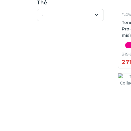
Thẻ
FLOW
Ton
Pro-
miế
319.
271