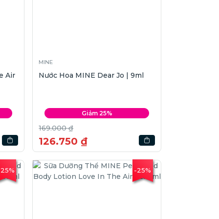
MINE
 Air
Nước Hoa MINE Dear Jo | 9ml
Giảm 25%
169.000 ₫
126.750 ₫
-25%
-25%