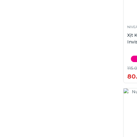
NIVE
Xịt
Invi
115.
80