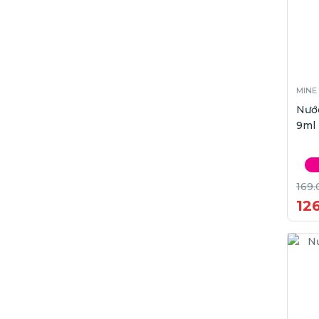
MINE
Nước
9ml
169.
12