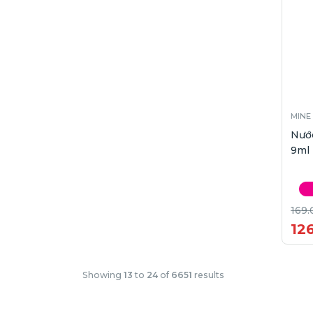
MINE
Nước
9ml
169.
12
Showing
13
to
24
of
6651
results