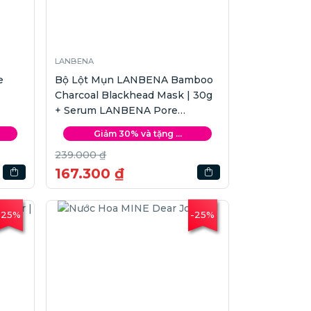
LANBENA
e
Bộ Lột Mụn LANBENA Bamboo
Charcoal Blackhead Mask | 30g
+ Serum LANBENA Pore
Minimizing | 15ml
Giảm 30% và tặng ...
239.000 ₫
167.300 ₫
-25%
-25%