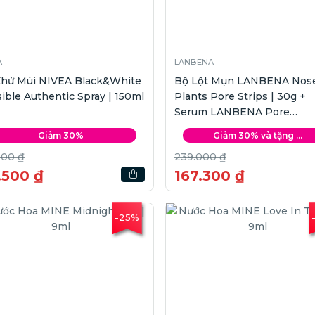
A
LANBENA
 Khử Mùi NIVEA Black&White
Bộ Lột Mụn LANBENA Nos
sible Authentic Spray | 150ml
Plants Pore Strips | 30g +
Serum LANBENA Pore
Minimizing | 15ml
Giảm 30%
Giảm 30% và tặng ...
000 ₫
239.000 ₫
.500 ₫
167.300 ₫
-25%