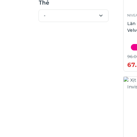
Thẻ
NIVE
Lăn 
Velv
96.
67