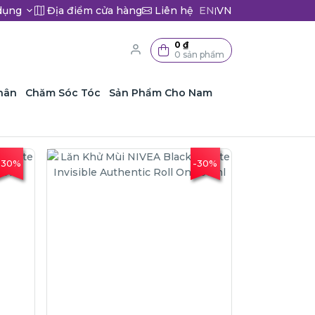
dụng
Địa điểm cửa hàng
Liên hệ
EN
VN
|
0 ₫
0 sản phẩm
hân
Chăm Sóc Tóc
Sản Phẩm Cho Nam
-30%
-30%