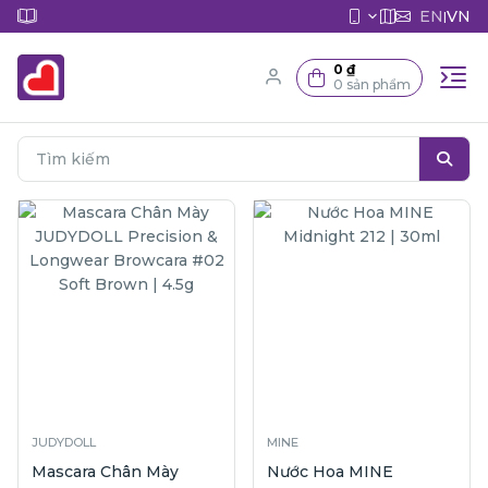
EN
VN
|
0 ₫
0 sản phẩm
JUDYDOLL
MINE
Mascara Chân Mày
Nước Hoa MINE