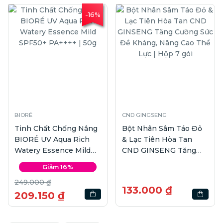
-16%
BIORÉ
CND GINGSENG
Tinh Chất Chống Nắng
Bột Nhân Sâm Táo Đỏ
BIORÉ UV Aqua Rich
& Lạc Tiên Hòa Tan
Watery Essence Mild
CND GINSENG Tăng
SPF50+ PA++++ | 50g
Cường Sức Đề Kháng,
Giảm 16%
Nâng Cao Thể Lực |
249.000 ₫
Hộp 7 gói
133.000 ₫
209.150 ₫