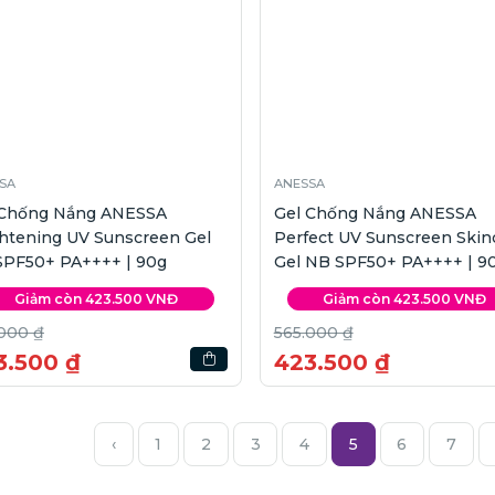
SA
ANESSA
 Chống Nắng ANESSA
Gel Chống Nắng ANESSA
htening UV Sunscreen Gel
Perfect UV Sunscreen Skin
SPF50+ PA++++ | 90g
Gel NB SPF50+ PA++++ | 9
Giảm còn 423.500 VNĐ
Giảm còn 423.500 VNĐ
000 ₫
565.000 ₫
3.500 ₫
423.500 ₫
‹
1
2
3
4
5
6
7