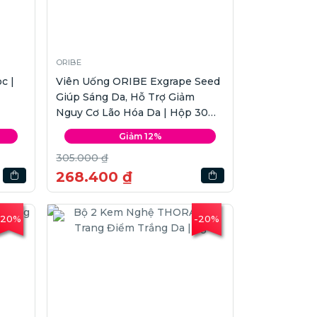
ORIBE
c |
Viên Uống ORIBE Exgrape Seed
Giúp Sáng Da, Hỗ Trợ Giảm
Nguy Cơ Lão Hóa Da | Hộp 30
viên
Giảm 12%
305.000 ₫
268.400 ₫
-20%
-20%