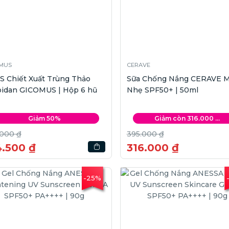
MUS
CERAVE
S Chiết Xuất Trùng Thảo
Sữa Chống Nắng CERAVE 
oidan GICOMUS | Hộp 6 hũ
Nhẹ SPF50+ | 50ml
Giảm 50%
Giảm còn 316.000 ...
.000 ₫
395.000 ₫
4.500 ₫
316.000 ₫
-25%