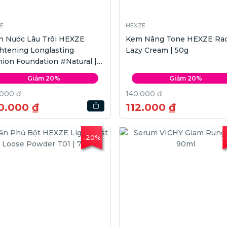
E
HEXZE
n Nước Lâu Trôi HEXZE
Kem Nâng Tone HEXZE Rad
htening Longlasting
Lazy Cream | 50g
ion Foundation #Natural |
x2
Giảm 20%
Giảm 20%
.000 ₫
140.000 ₫
0.000 ₫
112.000 ₫
-20%