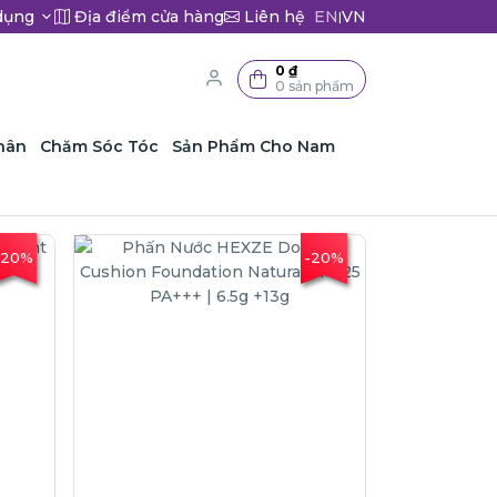
dụng
Địa điểm cửa hàng
Liên hệ
EN
VN
|
0 ₫
0 sản phẩm
hân
Chăm Sóc Tóc
Sản Phẩm Cho Nam
-20%
-20%