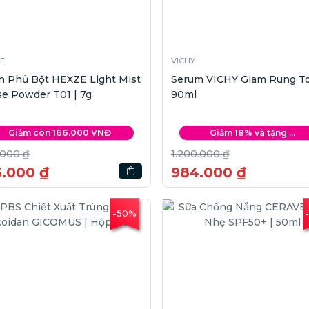
E
VICHY
n Phủ Bột HEXZE Light Mist
Serum VICHY Giam Rung To
e Powder T01 | 7g
90ml
Giảm còn 166.000 VNĐ
Giảm 18% và tặng ...
.000 ₫
1.200.000 ₫
6.000 ₫
984.000 ₫
-50%