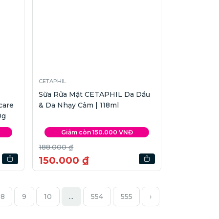
CETAPHIL
Sữa Rửa Mặt CETAPHIL Da Dầu
care
& Da Nhạy Cảm | 118ml
0g
Giảm còn 150.000 VNĐ
188.000 ₫
150.000 ₫
8
9
10
...
554
555
›