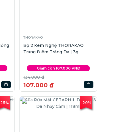
THORAKAO
Mỏng
Bộ 2 Kem Nghệ THORAKAO
Trang Điểm Trắng Da | 3g
Giảm còn 107.000 VNĐ
134.000 ₫
107.000 ₫
-25%
-20%