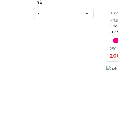
Thẻ
HEXZ
Phấ
Brig
Cush
15g 
250
20