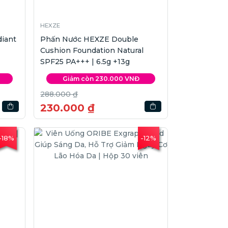
HEXZE
iant
Phấn Nước HEXZE Double
Cushion Foundation Natural
SPF25 PA+++ | 6.5g +13g
Giảm còn 230.000 VNĐ
288.000 ₫
230.000 ₫
-18%
-12%