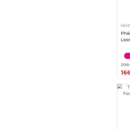
HEXZ
Phấ
Loos
208
16