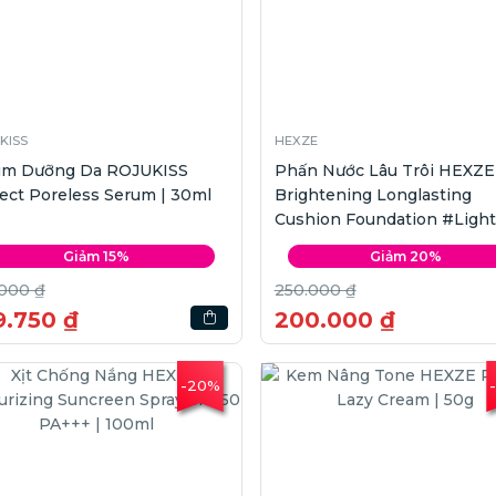
KISS
HEXZE
um Dưỡng Da ROJUKISS
Phấn Nước Lâu Trôi HEXZE
ect Poreless Serum | 30ml
Brightening Longlasting
Cushion Foundation #Light 
x2
Giảm 15%
Giảm 20%
.000 ₫
250.000 ₫
9.750 ₫
200.000 ₫
-20%