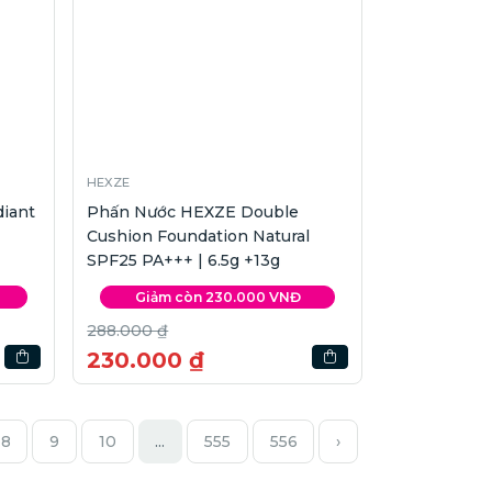
HEXZE
iant
Phấn Nước HEXZE Double
Cushion Foundation Natural
SPF25 PA+++ | 6.5g +13g
Giảm còn 230.000 VNĐ
288.000 ₫
230.000 ₫
8
9
10
...
555
556
›