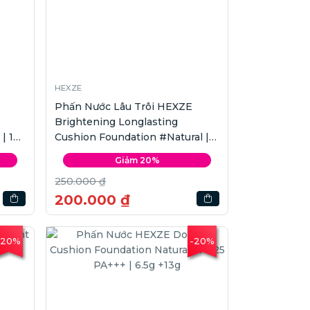
HEXZE
Phấn Nước Lâu Trôi HEXZE
Brightening Longlasting
| 15g
Cushion Foundation #Natural |
15g x2
Giảm 20%
250.000 ₫
200.000 ₫
-20%
-20%