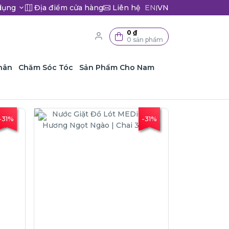
dụng
Địa điểm cửa hàng
Liên hệ
EN
VN
|
0 ₫
0 sản phẩm
hân
Chăm Sóc Tóc
Sản Phẩm Cho Nam
-31%
-31%