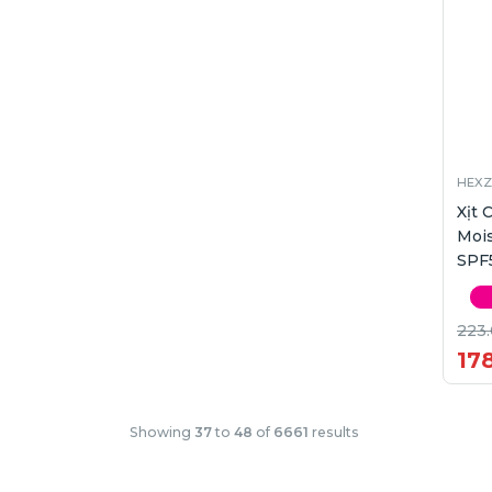
HEXZ
Xịt
Mois
SPF
223
17
Showing
37
to
48
of
6661
results