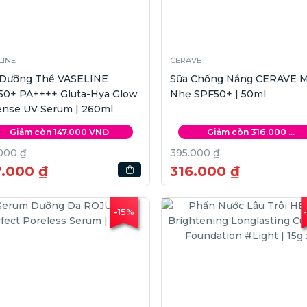
LINE
CERAVE
 Dưỡng Thể VASELINE
Sữa Chống Nắng CERAVE 
50+ PA++++ Gluta-Hya Glow
Nhẹ SPF50+ | 50ml
ense UV Serum | 260ml
Giảm còn 147.000 VNĐ
Giảm còn 316.000 ...
000 ₫
395.000 ₫
7.000 ₫
316.000 ₫
-15%