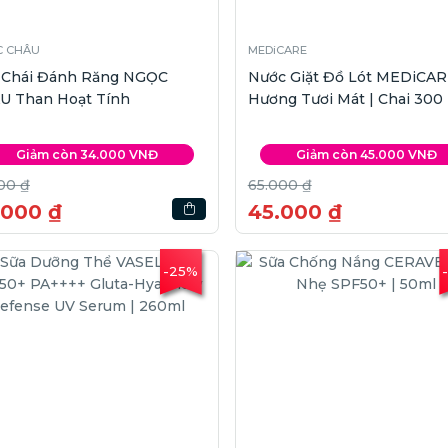
 CHÂU
MEDiCARE
 Chái Đánh Răng NGỌC
Nước Giặt Đồ Lót MEDiCA
U Than Hoạt Tính
Hương Tươi Mát | Chai 300
Giảm còn 34.000 VNĐ
Giảm còn 45.000 VNĐ
00 ₫
65.000 ₫
.000 ₫
45.000 ₫
-25%