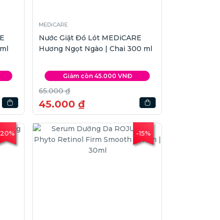
MEDiCARE
RE
Nước Giặt Đồ Lót MEDiCARE
 ml
Hương Ngọt Ngào | Chai 300 ml
Giảm còn 45.000 VNĐ
65.000 ₫
45.000 ₫
-20%
-15%