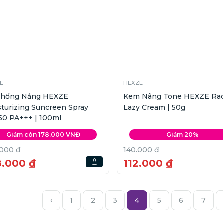
E
HEXZE
 Chống Nắng HEXZE
Kem Nâng Tone HEXZE Rad
turizing Suncreen Spray
Lazy Cream | 50g
50 PA+++ | 100ml
Giảm còn 178.000 VNĐ
Giảm 20%
.000 ₫
140.000 ₫
8.000 ₫
112.000 ₫
‹
1
2
3
4
5
6
7