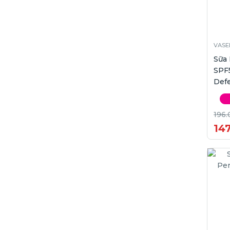
VASE
Sữa
SPF
Def
196.
14