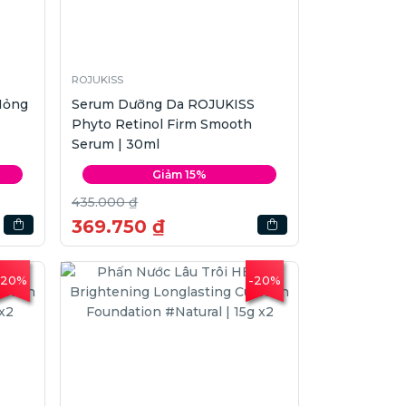
ROJUKISS
Mỏng
Serum Dưỡng Da ROJUKISS
Phyto Retinol Firm Smooth
Serum | 30ml
Giảm 15%
435.000 ₫
369.750 ₫
-20%
-20%