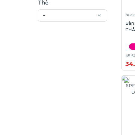
Thẻ
NGỌC
Bàn
CHÂ
45.5
34