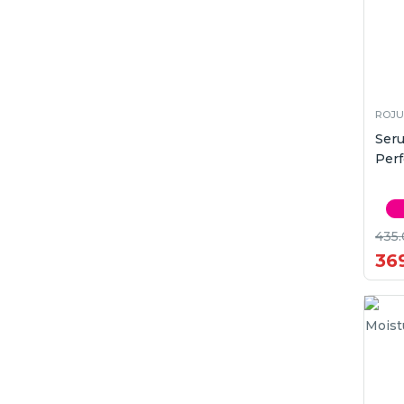
ROJU
Ser
Perf
435
36