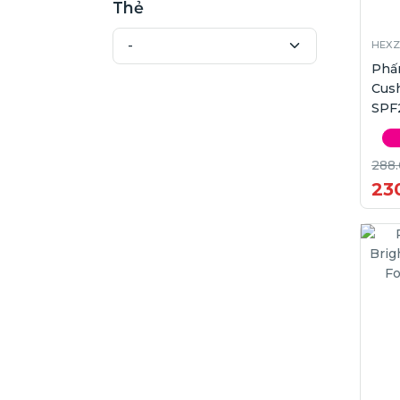
Thẻ
HEXZ
Phấ
Cush
SPF2
288
23