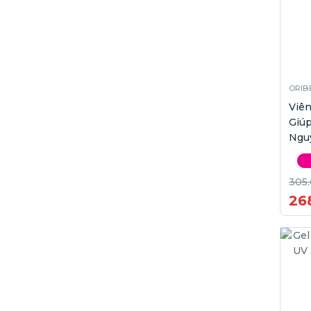
ORIB
Viê
Giúp
Nguy
viên
305
26