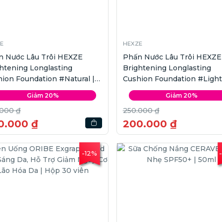
E
HEXZE
n Nước Lâu Trôi HEXZE
Phấn Nước Lâu Trôi HEXZE
htening Longlasting
Brightening Longlasting
ion Foundation #Natural |
Cushion Foundation #Light 
x2
x2
Giảm 20%
Giảm 20%
.000 ₫
250.000 ₫
0.000 ₫
200.000 ₫
-12%