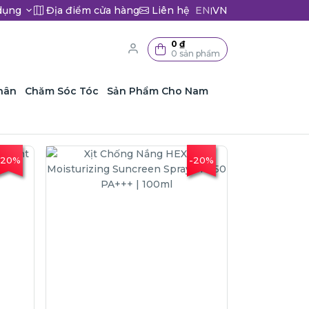
dụng
Địa điểm cửa hàng
Liên hệ
EN
VN
|
0 ₫
0 sản phẩm
hân
Chăm Sóc Tóc
Sản Phẩm Cho Nam
-20%
-20%