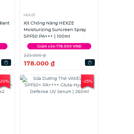
HEXZE
iant
Xịt Chống Nắng HEXZE
Moisturizing Suncreen Spray
SPF50 PA+++ | 100ml
Giảm còn 178.000 VNĐ
223.000 ₫
178.000 ₫
-20%
-25%