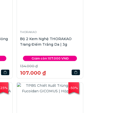
THORAKAO
Mỏng
Bộ 2 Kem Nghệ THORAKAO
Trang Điểm Trắng Da | 3g
Giảm còn 107.000 VNĐ
134.000 ₫
107.000 ₫
-25%
-50%