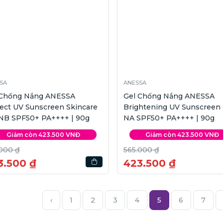
SA
ANESSA
 Chống Nắng ANESSA
Gel Chống Nắng ANESSA
ect UV Sunscreen Skincare
Brightening UV Sunscreen 
 NB SPF50+ PA++++ | 90g
NA SPF50+ PA++++ | 90g
Giảm còn 423.500 VNĐ
Giảm còn 423.500 VNĐ
000 ₫
565.000 ₫
3.500 ₫
423.500 ₫
‹
1
2
3
4
5
6
7