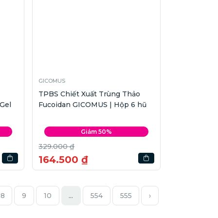
GICOMUS
TPBS Chiết Xuất Trùng Thảo
Gel
Fucoidan GICOMUS | Hộp 6 hũ
Giảm 50%
329.000 ₫
164.500 ₫
8
9
10
...
554
555
›