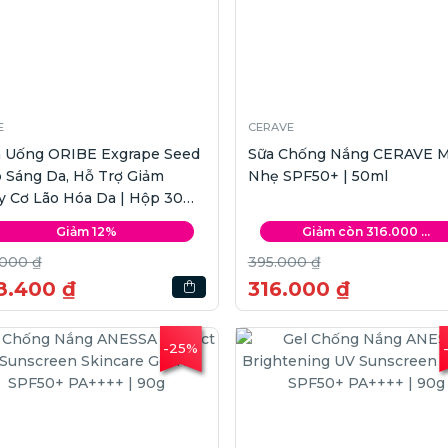
E
CERAVE
n Uống ORIBE Exgrape Seed
Sữa Chống Nắng CERAVE 
 Sáng Da, Hỗ Trợ Giảm
Nhẹ SPF50+ | 50ml
 Cơ Lão Hóa Da | Hộp 30
Giảm 12%
Giảm còn 316.000 ...
.000 ₫
395.000 ₫
8.400 ₫
316.000 ₫
-25%