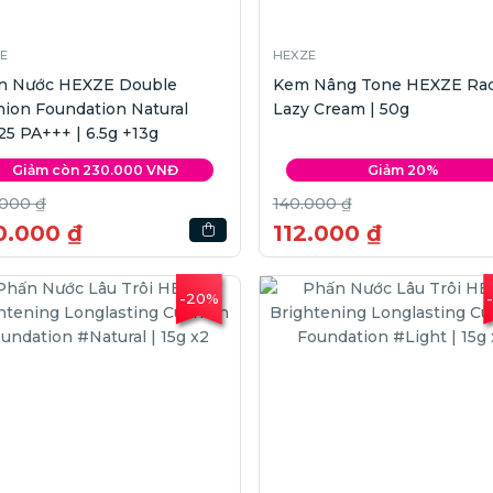
E
HEXZE
n Nước HEXZE Double
Kem Nâng Tone HEXZE Rad
ion Foundation Natural
Lazy Cream | 50g
5 PA+++ | 6.5g +13g
Giảm còn 230.000 VNĐ
Giảm 20%
.000 ₫
140.000 ₫
0.000 ₫
112.000 ₫
-20%