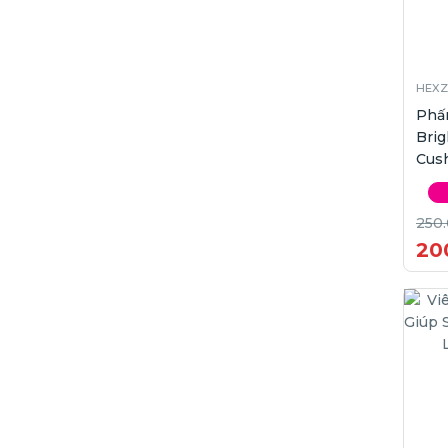
HEXZ
Phấ
Brig
Cush
15g 
250
20