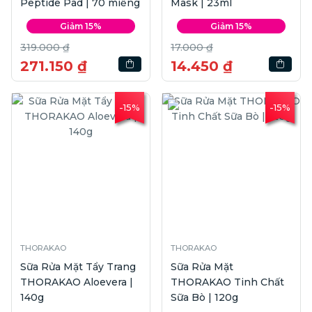
Peptide Pad | 70 miếng
Mask | 23ml
Giảm 15%
Giảm 15%
319.000 ₫
17.000 ₫
271.150 ₫
14.450 ₫
-15%
-15%
THORAKAO
THORAKAO
Sữa Rửa Mặt Tẩy Trang
Sữa Rửa Mặt
THORAKAO Aloevera |
THORAKAO Tinh Chất
140g
Sữa Bò | 120g