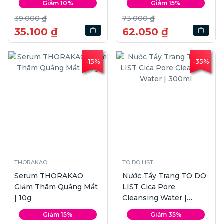
Giảm 10%
Giảm 15%
39.000 ₫
73.000 ₫
35.100 ₫
62.050 ₫
-15%
-35%
THORAKAO
TO DO LIST
Serum THORAKAO
Nước Tẩy Trang TO DO
Giảm Thâm Quầng Mắt
LIST Cica Pore
| 10g
Cleansing Water |
300ml
Giảm 15%
Giảm 35%