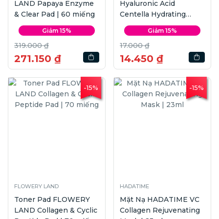
LAND Papaya Enzyme
Hyaluronic Acid
& Clear Pad | 60 miếng
Centella Hydrating
Mask | 23ml
Giảm 15%
Giảm 15%
319.000 ₫
17.000 ₫
271.150 ₫
14.450 ₫
-15%
-15%
FLOWERY LAND
HADATIME
Toner Pad FLOWERY
Mặt Nạ HADATIME VC
LAND Collagen & Cyclic
Collagen Rejuvenating