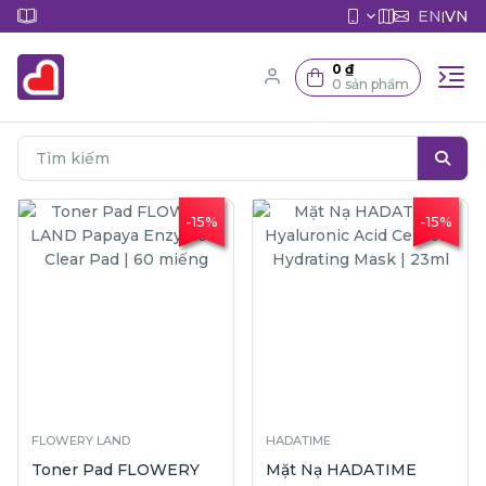
EN
VN
|
0 ₫
0 sản phẩm
-15%
-15%
FLOWERY LAND
HADATIME
Toner Pad FLOWERY
Mặt Nạ HADATIME