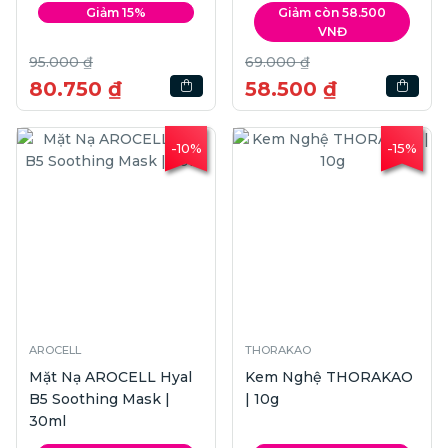
Giảm 15%
Giảm còn 58.500
VNĐ
95.000 ₫
69.000 ₫
80.750 ₫
58.500 ₫
-10%
-15%
AROCELL
THORAKAO
Mặt Nạ AROCELL Hyal
Kem Nghệ THORAKAO
B5 Soothing Mask |
| 10g
30ml