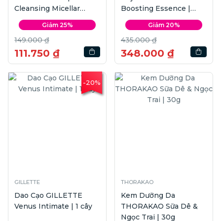
Cleansing Micellar
Boosting Essence |
Water | 400ml
150ml
Giảm 25%
Giảm 20%
149.000 ₫
435.000 ₫
111.750 ₫
348.000 ₫
-20%
GILLETTE
THORAKAO
Dao Cạo GILLETTE
Kem Dưỡng Da
Venus Intimate | 1 cây
THORAKAO Sữa Dê &
Ngọc Trai | 30g