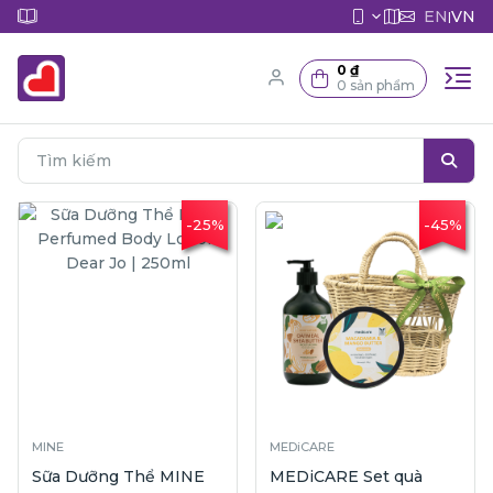
EN
VN
|
0 ₫
0 sản phẩm
-25%
-45%
MINE
MEDiCARE
Sữa Dưỡng Thể MINE
MEDiCARE Set quà