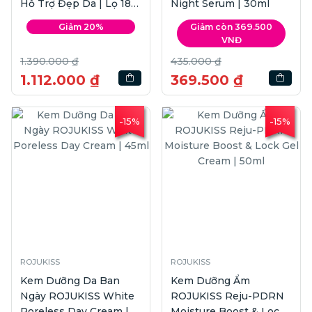
Hỗ Trợ Đẹp Da | Lọ 180
Night Serum | 30ml
viên
Giảm 20%
Giảm còn 369.500
VNĐ
1.390.000 ₫
435.000 ₫
1.112.000 ₫
369.500 ₫
-15%
-15%
ROJUKISS
ROJUKISS
Kem Dưỡng Da Ban
Kem Dưỡng Ẩm
Ngày ROJUKISS White
ROJUKISS Reju-PDRN
Poreless Day Cream |
Moisture Boost & Lock