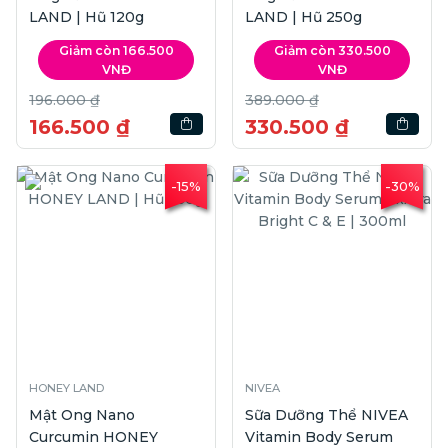
LAND | Hũ 120g
LAND | Hũ 250g
Giảm còn 166.500
Giảm còn 330.500
VNĐ
VNĐ
196.000 ₫
389.000 ₫
166.500 ₫
330.500 ₫
-15%
-30%
HONEY LAND
NIVEA
Mật Ong Nano
Sữa Dưỡng Thể NIVEA
Curcumin HONEY
Vitamin Body Serum