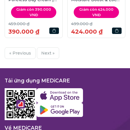
45ml
Gel Cream | 50ml
Giảm còn 390.000
Giảm còn 424.000
VNĐ
VNĐ
459.000 ₫
499.000 ₫
390.000 ₫
424.000 ₫
« Previous
Next »
Tải ứng dụng MEDiCARE
Về MEDiCARE