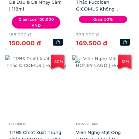
Da Dầu & Da Nhạy Cảm
Thảo Fucoidan
| 118ml
GICOMUS Không
Đường | Hộp 6 hũ
Giảm còn 150.000
Giảm 50%
VNĐ
188.000 ₫
339.000 ₫
150.000 ₫
169.500 ₫
-50%
-15%
GICOMUS
HONEY LAND
TPBS Chiết Xuất Trùng
Viên Nghệ Mật Ong