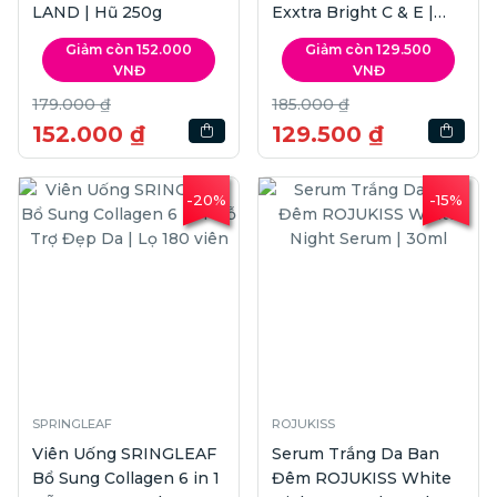
LAND | Hũ 250g
Exxtra Bright C & E |
300ml
Giảm còn 152.000
Giảm còn 129.500
VNĐ
VNĐ
179.000 ₫
185.000 ₫
152.000 ₫
129.500 ₫
-20%
-15%
SPRINGLEAF
ROJUKISS
Viên Uống SRINGLEAF
Serum Trắng Da Ban
Bổ Sung Collagen 6 in 1
Đêm ROJUKISS White