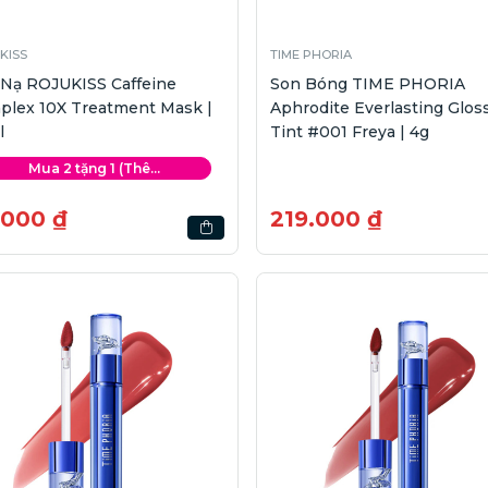
KISS
TIME PHORIA
 Nạ ROJUKISS Caffeine
Son Bóng TIME PHORIA
plex 10X Treatment Mask |
Aphrodite Everlasting Glos
l
Tint #001 Freya | 4g
Mua 2 tặng 1 (Thê...
.000 ₫
219.000 ₫