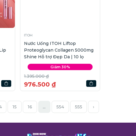
ITOH
Nước Uống ITOH Liftop
Lip
Proteoglycan Collagen 5000mg
Shine Hỗ trợ Đẹp Da | 10 lọ
Giảm 30%
1.395.000 ₫
976.500 ₫
4
15
16
...
554
555
›