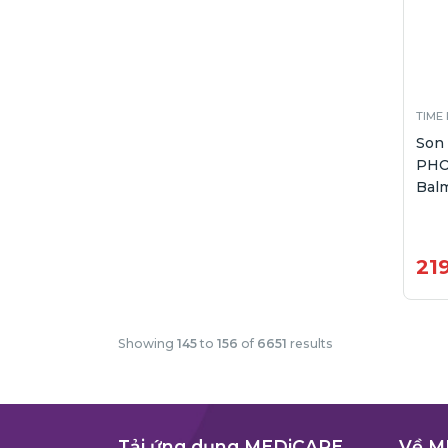
TIME
Son
PHO
Balm
21
Showing
145
to
156
of
6651
results
Tải ứng dụng MEDiCARE
Về M