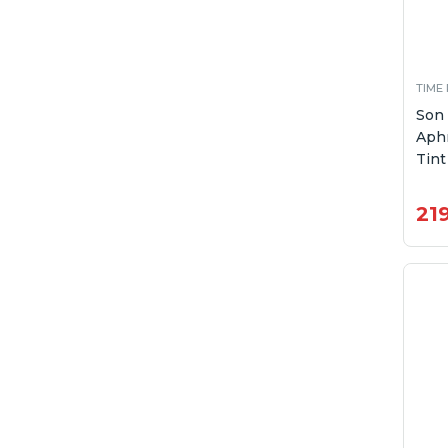
TIME
Son
Aphr
Tint
21