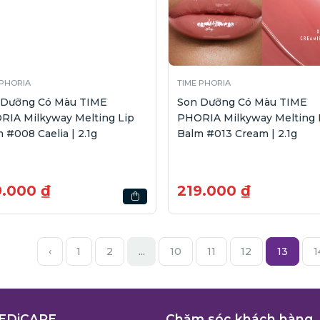
 PHORIA
TIME PHORIA
 Dưỡng Có Màu TIME
Son Dưỡng Có Màu TIME
RIA Milkyway Melting Lip
PHORIA Milkyway Melting 
 #008 Caelia | 2.1g
Balm #013 Cream | 2.1g
9.000 ₫
219.000 ₫
‹
1
2
...
10
11
12
13
1
EDiCARE
Chăm sóc khách hàng