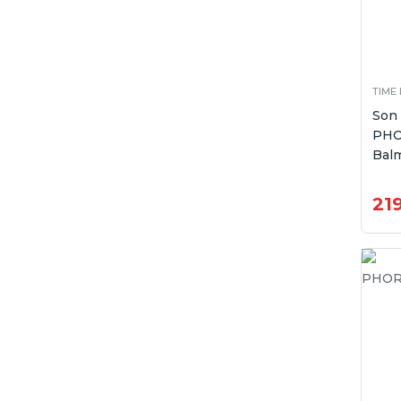
TIME
Son
PHO
Balm
21