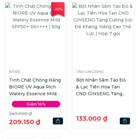
-16%
BIORÉ
CND GINGSENG
Tinh Chất Chống Nắng
Bột Nhân Sâm Táo Đỏ
BIORÉ UV Aqua Rich
& Lạc Tiên Hòa Tan
Watery Essence Mild
CND GINSENG Tăng
SPF50+ PA++++ | 50g
Cường Sức Đề Kháng,
Giảm 16%
Nâng Cao Thể Lực |
249.000 ₫
Hộp 7 gói
133.000 ₫
209.150 ₫