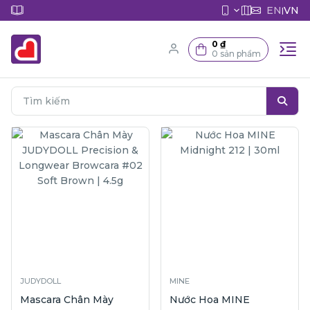
EN
VN
|
0 ₫
0 sản phẩm
JUDYDOLL
MINE
Mascara Chân Mày
Nước Hoa MINE