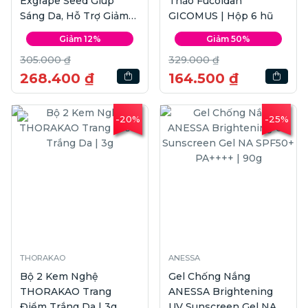
Exgrape Seed Giúp
Thảo Fucoidan
Sáng Da, Hỗ Trợ Giảm
GICOMUS | Hộp 6 hũ
Nguy Cơ Lão Hóa Da |
Giảm 12%
Giảm 50%
Hộp 30 viên
305.000 ₫
329.000 ₫
268.400 ₫
164.500 ₫
-20%
-25%
THORAKAO
ANESSA
Bộ 2 Kem Nghệ
Gel Chống Nắng
THORAKAO Trang
ANESSA Brightening
Điểm Trắng Da | 3g
UV Sunscreen Gel NA