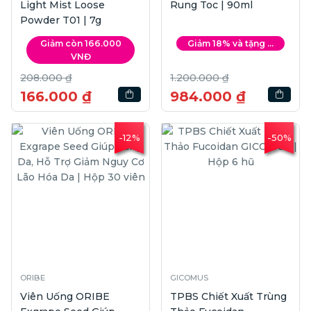
Light Mist Loose
Rung Toc | 90ml
Powder T01 | 7g
Giảm còn 166.000
Giảm 18% và tặng ...
VNĐ
208.000 ₫
1.200.000 ₫
166.000 ₫
984.000 ₫
-12%
-50%
ORIBE
GICOMUS
Viên Uống ORIBE
TPBS Chiết Xuất Trùng