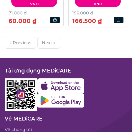
VNĐ
VNĐ
71.000 ₫
196.000 ₫
60.000 ₫
166.500 ₫
« Previous
Next »
Tải ứng dụng MEDiCARE
Về MEDiCARE
Về chúng tôi