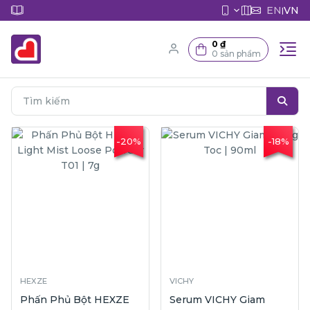
EN
VN
|
0 ₫
0 sản phẩm
-20%
-18%
HEXZE
VICHY
Phấn Phủ Bột HEXZE
Serum VICHY Giam