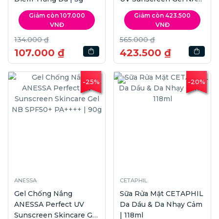
SPF50+ PA++++ | 90g
Giảm còn 107.000
Giảm còn 423.500
VNĐ
VNĐ
134.000 ₫
565.000 ₫
107.000 ₫
423.500 ₫
-25%
-20%
ANESSA
CETAPHIL
Gel Chống Nắng
Sữa Rửa Mặt CETAPHIL
ANESSA Perfect UV
Da Dầu & Da Nhạy Cảm
Sunscreen Skincare Gel
| 118ml