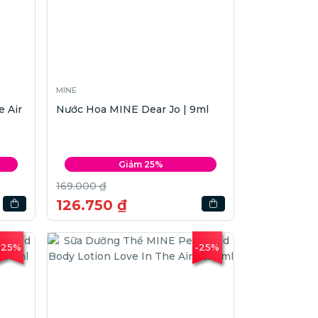
MINE
 Air
Nước Hoa MINE Dear Jo | 9ml
Giảm 25%
169.000 ₫
126.750 ₫
-25%
-25%