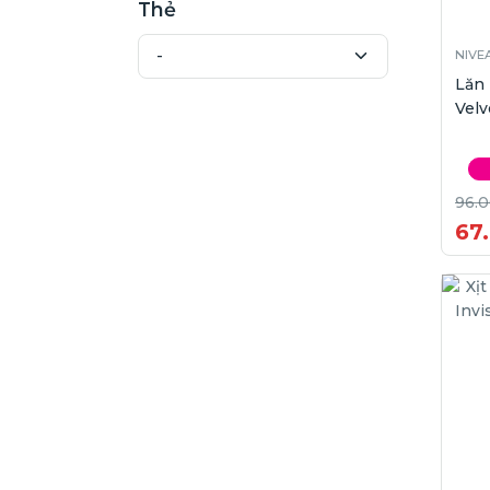
Thẻ
NIVE
Lăn 
Velv
96.
67