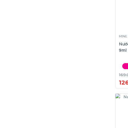
MINE
Nước
9ml
169.
12