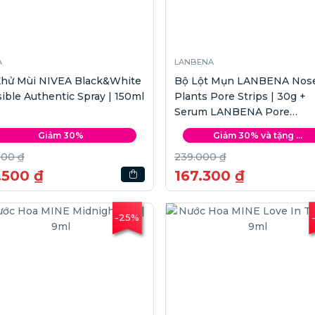
A
LANBENA
 Khử Mùi NIVEA Black&White
Bộ Lột Mụn LANBENA Nos
sible Authentic Spray | 150ml
Plants Pore Strips | 30g +
Serum LANBENA Pore
Minimizing | 15ml
Giảm 30%
Giảm 30% và tặng ...
000 ₫
239.000 ₫
.500 ₫
167.300 ₫
-25%