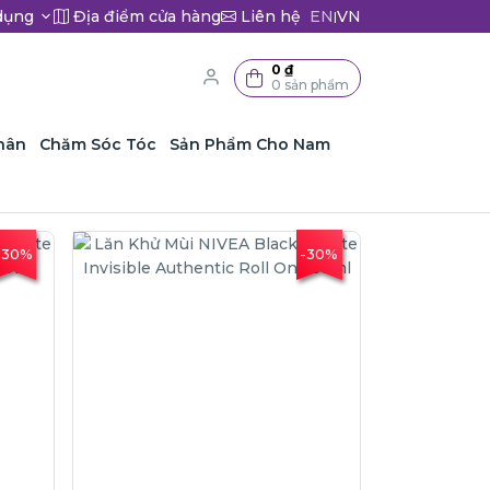
dụng
Địa điểm cửa hàng
Liên hệ
EN
VN
|
0 ₫
0 sản phẩm
hân
Chăm Sóc Tóc
Sản Phẩm Cho Nam
-30%
-30%