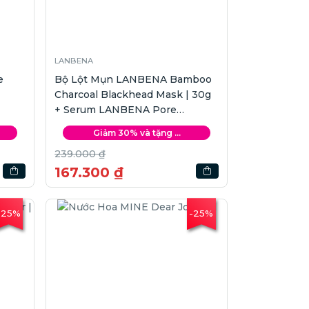
LANBENA
e
Bộ Lột Mụn LANBENA Bamboo
Charcoal Blackhead Mask | 30g
+ Serum LANBENA Pore
Minimizing | 15ml
Giảm 30% và tặng ...
239.000 ₫
167.300 ₫
-25%
-25%