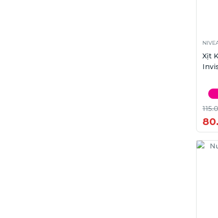
NIVE
Xịt
Invi
115.
80