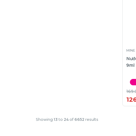
MINE
Nước
9ml
169.
12
Showing
13
to
24
of
6652
results