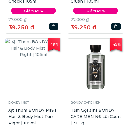
Check | 105ml
Crush | 105ml
Giảm 49%
Giảm 49%
77.000 ₫
77.000 ₫
39.250 ₫
39.250 ₫
-49%
-45%
BONDY MIST
BONDY CARE MEN
Xịt Thơm BONDY MIST
Tắm Gội 3in1 BONDY
Hair & Body Mist Turn
CARE MEN N6 Lôi Cuốn
Right | 105ml
| 300g