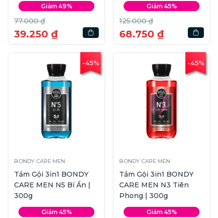
Giảm 49%
Giảm 45%
77.000 ₫
125.000 ₫
39.250 ₫
68.750 ₫
-45%
-45%
BONDY CARE MEN
BONDY CARE MEN
Tắm Gội 3in1 BONDY
Tắm Gội 3in1 BONDY
CARE MEN N5 Bí Ẩn |
CARE MEN N3 Tiên
300g
Phong | 300g
Giảm 45%
Giảm 45%