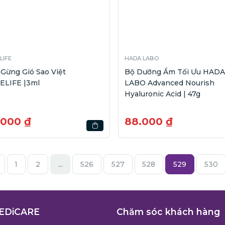
LIFE
HADA LABO
Gừng Gió Sao Việt
Bộ Dưỡng Ẩm Tối Ưu HADA
ELIFE |3ml
LABO Advanced Nourish
Hyaluronic Acid | 47g
.000 ₫
88.000 ₫
1
2
...
526
527
528
529
530
EDiCARE
Chăm sóc khách hàng