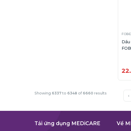
FOBE
Dầu 
FOB
22
Showing
6337
to
6348
of
6660
results
‹
Tải ứng dụng MEDiCARE
Về M