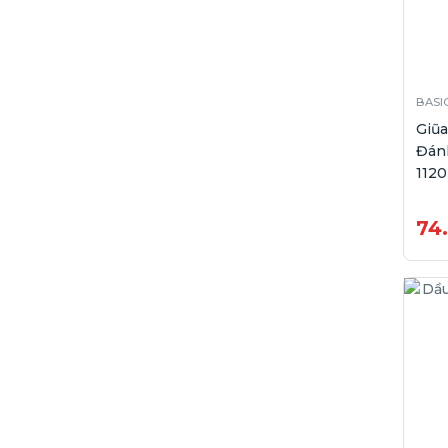
BASI
Giũ
Đán
1120
74