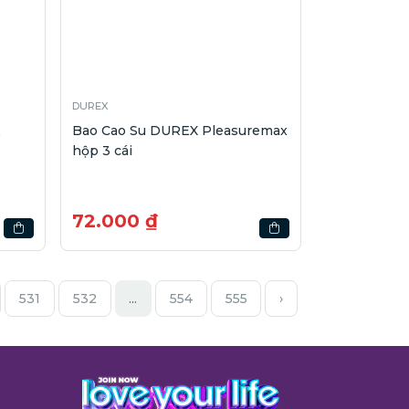
DUREX
Bao Cao Su DUREX Pleasuremax
hộp 3 cái
72.000 ₫
531
532
...
554
555
›