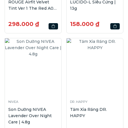
ROUGE Airfit Velvet
LÚCIDO-L Siêu Cứng |
Tint Ver 1 The Red A05
13g
Marmalade Piece | 4.5g
298.000 ₫
158.000 ₫
NIVEA
DR. HAPPY
Son Dưỡng NIVEA
Tăm Xỉa Răng DR.
Lavender Over Night
HAPPY
Care | 4.8g