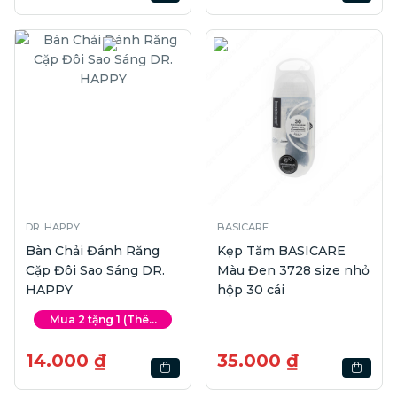
DR. HAPPY
BASICARE
Bàn Chải Đánh Răng
Kẹp Tăm BASICARE
Cặp Đôi Sao Sáng DR.
Màu Đen 3728 size nhỏ
HAPPY
hộp 30 cái
Mua 2 tặng 1 (Thê...
14.000 ₫
35.000 ₫