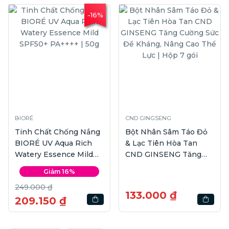
-16%
BIORÉ
CND GINGSENG
Tinh Chất Chống Nắng
Bột Nhân Sâm Táo Đỏ
BIORÉ UV Aqua Rich
& Lạc Tiên Hòa Tan
Watery Essence Mild
CND GINSENG Tăng
SPF50+ PA++++ | 50g
Cường Sức Đề Kháng,
Giảm 16%
Nâng Cao Thể Lực |
249.000 ₫
Hộp 7 gói
133.000 ₫
209.150 ₫