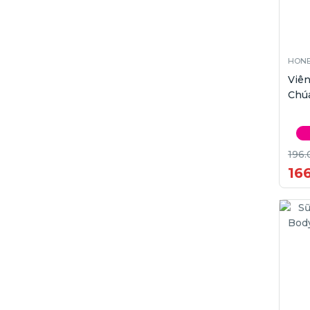
HONE
Viê
Chú
196.
16