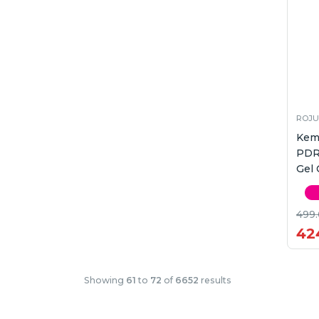
ROJU
Kem
PDR
Gel 
499
42
Showing
61
to
72
of
6652
results