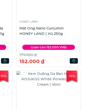
HONEY LAND
ữa
Mật Ong Nano Curcumin
0g
HONEY LAND | Hũ 250g
Giảm còn 152.000 VNĐ
179.000 ₫
152.000 ₫
-15%
-15%