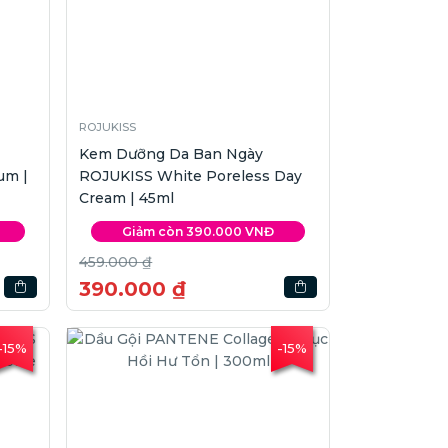
ROJUKISS
Kem Dưỡng Da Ban Ngày
um |
ROJUKISS White Poreless Day
Cream | 45ml
Giảm còn 390.000 VNĐ
459.000 ₫
390.000 ₫
-15%
-15%