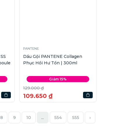
PANTENE
ISS
Dầu Gội PANTENE Collagen
poule
Phục Hồi Hư Tổn | 300ml
Giảm 15%
129.000 ₫
109.650 ₫
8
9
10
...
554
555
›