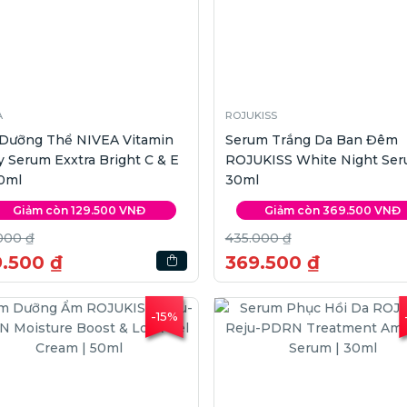
A
ROJUKISS
 Dưỡng Thể NIVEA Vitamin
Serum Trắng Da Ban Đêm
 Serum Exxtra Bright C & E
ROJUKISS White Night Ser
0ml
30ml
Giảm còn 129.500 VNĐ
Giảm còn 369.500 VNĐ
000 ₫
435.000 ₫
9.500 ₫
369.500 ₫
-15%