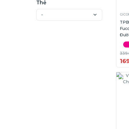
Thẻ
GICO
TPB
Fuc
Đườ
339
16