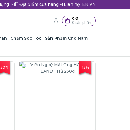
dụng
Địa điểm cửa hàng
Liên hệ
EN
VN
|
0 ₫
0 sản phẩm
hân
Chăm Sóc Tóc
Sản Phẩm Cho Nam
-50%
-15%