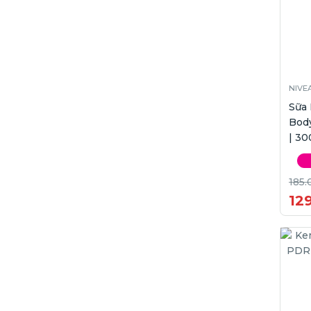
NIVE
Sữa
Body
| 30
185.
12