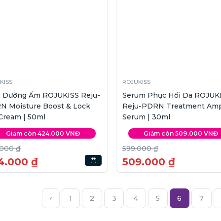
KISS
ROJUKISS
 Dưỡng Ẩm ROJUKISS Reju-
Serum Phục Hồi Da ROJUK
N Moisture Boost & Lock
Reju-PDRN Treatment Am
Cream | 50ml
Serum | 30ml
Giảm còn 424.000 VNĐ
Giảm còn 509.000 VNĐ
.000 ₫
599.000 ₫
4.000 ₫
509.000 ₫
‹
1
2
3
4
5
6
7