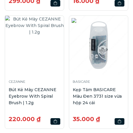
299.000 ₫
16.000 ₫
CEZANNE
BASICARE
Bút Kẻ Mày CEZANNE
Kẹp Tăm BASICARE
Eyebrow With Spiral
Màu Đen 3731 size vừa
Brush | 1.2g
hộp 24 cái
220.000 ₫
35.000 ₫