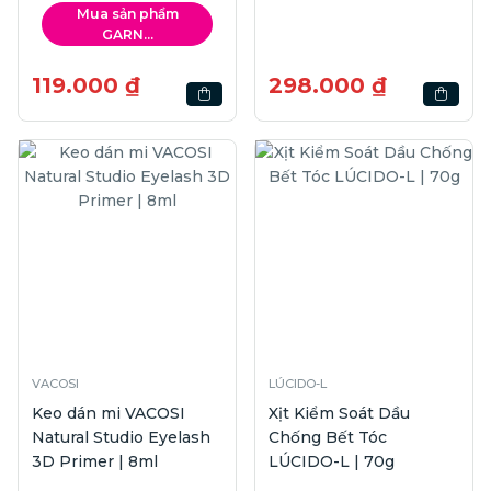
Mụn | 100ml
Strawberry Red | 4.5g
Mua sản phẩm
GARN...
119.000 ₫
298.000 ₫
VACOSI
LÚCIDO-L
Keo dán mi VACOSI
Xịt Kiểm Soát Dầu
Natural Studio Eyelash
Chống Bết Tóc
3D Primer | 8ml
LÚCIDO-L | 70g