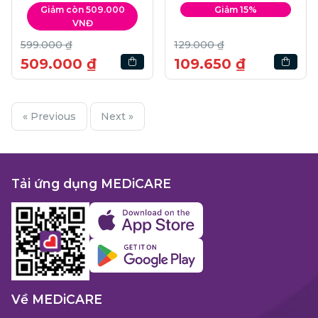
Serum | 30ml
Giảm còn 509.000
Giảm 15%
VNĐ
599.000 ₫
129.000 ₫
509.000 ₫
109.650 ₫
« Previous
Next »
Tải ứng dụng MEDiCARE
Về MEDiCARE