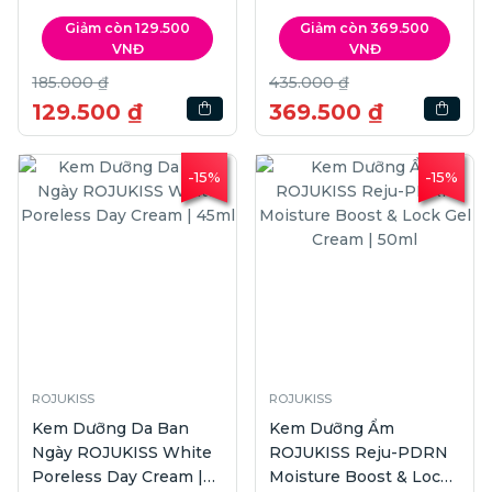
300ml
Giảm còn 129.500
Giảm còn 369.500
VNĐ
VNĐ
185.000 ₫
435.000 ₫
129.500 ₫
369.500 ₫
-15%
-15%
ROJUKISS
ROJUKISS
Kem Dưỡng Da Ban
Kem Dưỡng Ẩm
Ngày ROJUKISS White
ROJUKISS Reju-PDRN
Poreless Day Cream |
Moisture Boost & Lock