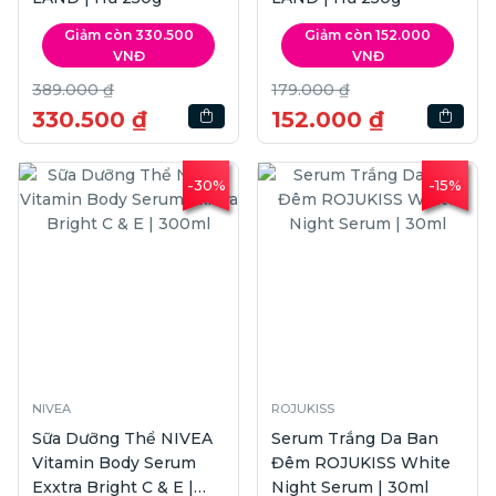
Giảm còn 330.500
Giảm còn 152.000
VNĐ
VNĐ
389.000 ₫
179.000 ₫
330.500 ₫
152.000 ₫
-30%
-15%
NIVEA
ROJUKISS
Sữa Dưỡng Thể NIVEA
Serum Trắng Da Ban
Vitamin Body Serum
Đêm ROJUKISS White
Exxtra Bright C & E |
Night Serum | 30ml