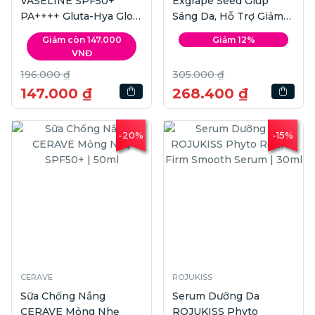
VASELINE SPF50+
Exgrape Seed Giúp
PA++++ Gluta-Hya Glow
Sáng Da, Hỗ Trợ Giảm
Defense UV Serum |
Nguy Cơ Lão Hóa Da |
Giảm còn 147.000
Giảm 12%
260ml
Hộp 30 viên
VNĐ
196.000 ₫
305.000 ₫
147.000 ₫
268.400 ₫
-20%
-15%
CERAVE
ROJUKISS
Sữa Chống Nắng
Serum Dưỡng Da
CERAVE Mỏng Nhẹ
ROJUKISS Phyto