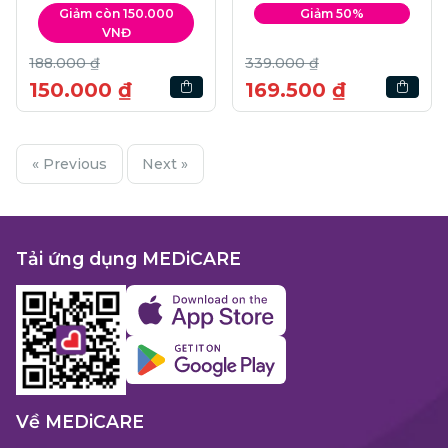
Đường | Hộp 6 hũ
Giảm còn 150.000
Giảm 50%
VNĐ
188.000 ₫
339.000 ₫
150.000 ₫
169.500 ₫
« Previous
Next »
Tải ứng dụng MEDiCARE
Về MEDiCARE