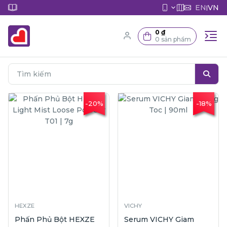
EN
VN
|
0 ₫
0 sản phẩm
-20%
-18%
HEXZE
VICHY
Phấn Phủ Bột HEXZE
Serum VICHY Giam