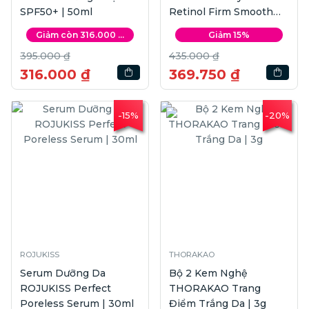
SPF50+ | 50ml
Retinol Firm Smooth
Serum | 30ml
Giảm còn 316.000 ...
Giảm 15%
395.000 ₫
435.000 ₫
316.000 ₫
369.750 ₫
-15%
-20%
ROJUKISS
THORAKAO
Serum Dưỡng Da
Bộ 2 Kem Nghệ
ROJUKISS Perfect
THORAKAO Trang
Poreless Serum | 30ml
Điểm Trắng Da | 3g