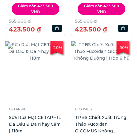
SPF50+ PA++++ | 90g
NB SPF50+ PA++++ |
Giảm còn 423.500
Giảm còn 423.500
90g
VNĐ
VNĐ
565.000 ₫
565.000 ₫
423.500 ₫
423.500 ₫
-20%
-50%
CETAPHIL
GICOMUS
Sữa Rửa Mặt CETAPHIL
TPBS Chiết Xuất Trùng
Da Dầu & Da Nhạy Cảm
Thảo Fucoidan
| 118ml
GICOMUS Không