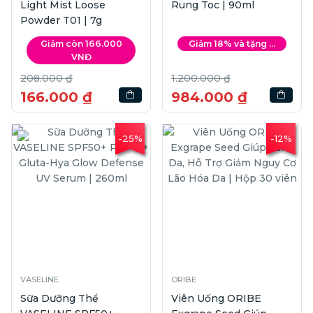
Light Mist Loose
Rung Toc | 90ml
Powder T01 | 7g
Giảm còn 166.000
Giảm 18% và tặng ...
VNĐ
208.000 ₫
1.200.000 ₫
166.000 ₫
984.000 ₫
-25%
-12%
VASELINE
ORIBE
Sữa Dưỡng Thể
Viên Uống ORIBE