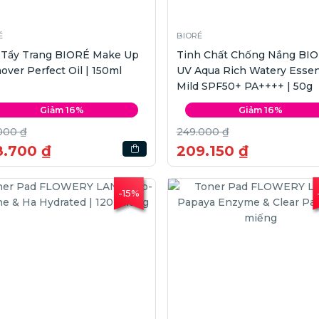
É
BIORÉ
 Tẩy Trang BIORÉ Make Up
Tinh Chất Chống Nắng BI
ver Perfect Oil | 150ml
UV Aqua Rich Watery Esse
Mild SPF50+ PA++++ | 50g
Giảm 16%
Giảm 16%
000 ₫
249.000 ₫
8.700 ₫
209.150 ₫
-15%