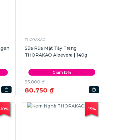
THORAKAO
agen
Sữa Rửa Mặt Tẩy Trang
THORAKAO Aloevera | 140g
Giảm 15%
95.000 ₫
80.750 ₫
-10%
-15%