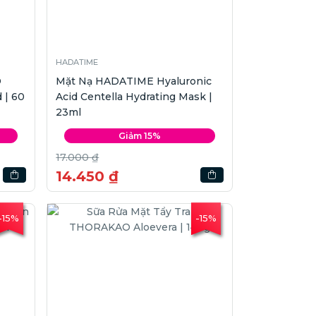
HADATIME
D
Mặt Nạ HADATIME Hyaluronic
 | 60
Acid Centella Hydrating Mask |
23ml
Giảm 15%
17.000 ₫
14.450 ₫
-15%
-15%