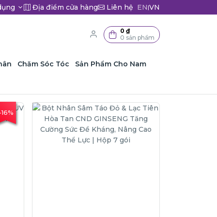
dụng
Địa điểm cửa hàng
Liên hệ
EN
VN
|
0 ₫
0 sản phẩm
hân
Chăm Sóc Tóc
Sản Phẩm Cho Nam
-16%