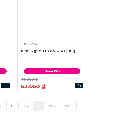
THORAKAO
Kem Nghệ THORAKAO | 10g
Giảm 15%
73.000 ₫
62.050 ₫
1
12
13
...
554
555
›