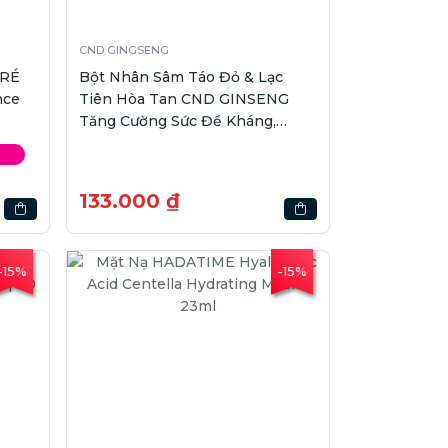
CND GINGSENG
ORÉ
Bột Nhân Sâm Táo Đỏ & Lạc
nce
Tiên Hòa Tan CND GINSENG
Tăng Cường Sức Đề Kháng,
Nâng Cao Thể Lực | Hộp 7 gói
133.000 ₫
-15%
-15%