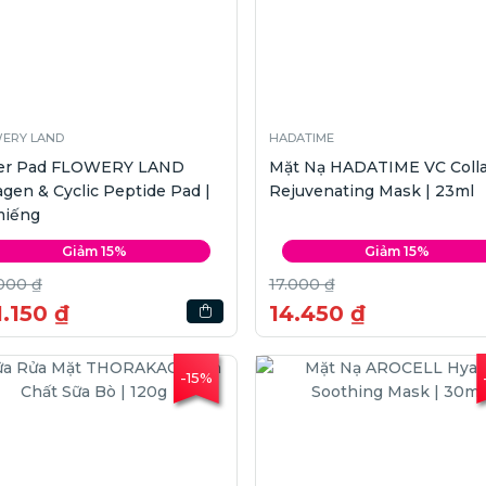
ERY LAND
HADATIME
er Pad FLOWERY LAND
Mặt Nạ HADATIME VC Coll
agen & Cyclic Peptide Pad |
Rejuvenating Mask | 23ml
miếng
Giảm 15%
Giảm 15%
000 ₫
17.000 ₫
.150 ₫
14.450 ₫
-15%