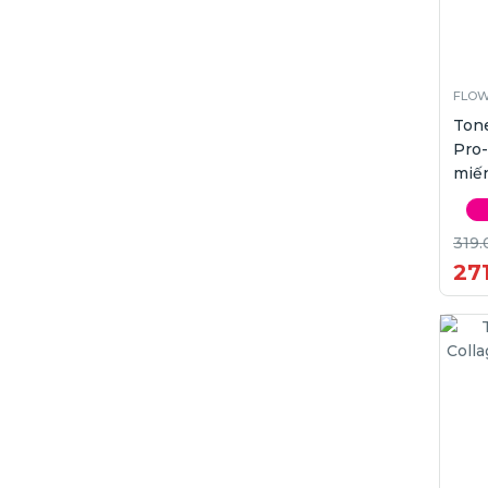
FLOW
Ton
Pro-
miế
319.
271