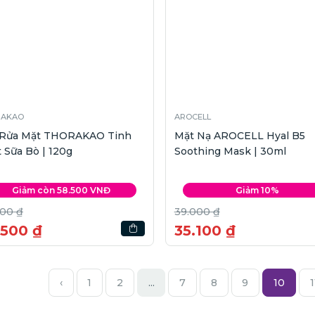
RAKAO
AROCELL
 Rửa Mặt THORAKAO Tinh
Mặt Nạ AROCELL Hyal B5
 Sữa Bò | 120g
Soothing Mask | 30ml
Giảm còn 58.500 VNĐ
Giảm 10%
000 ₫
39.000 ₫
.500 ₫
35.100 ₫
‹
1
2
...
7
8
9
10
1