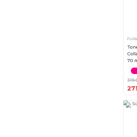
FLOW
Ton
Coll
70 
319.
271