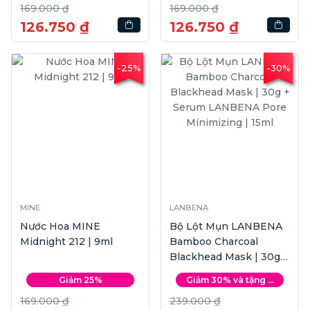
169.000 ₫
169.000 ₫
126.750 ₫
126.750 ₫
-25%
-30%
MINE
LANBENA
Nước Hoa MINE
Bộ Lột Mụn LANBENA
Midnight 212 | 9ml
Bamboo Charcoal
Blackhead Mask | 30g +
Serum LANBENA Pore
Giảm 25%
Giảm 30% và tặng ...
Minimizing | 15ml
169.000 ₫
239.000 ₫