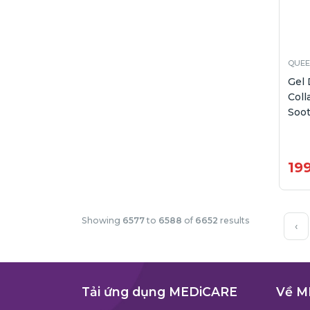
QUEE
Gel
Coll
Soot
19
Showing
6577
to
6588
of
6652
results
‹
Tải ứng dụng MEDiCARE
Về M