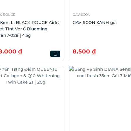
K ROUGE
GAVISCON
 Kem Lì BLACK ROUGE Airfit
GAVISCON XANH gói
et Tint Ver 6 Blueming
en A028 | 4.5g
8.000 ₫
8.500 ₫