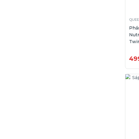
QUEE
Phầ
Nutr
Twin
49