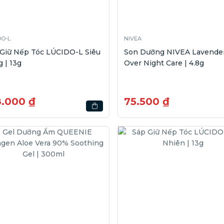
DO-L
NIVEA
 Giữ Nếp Tóc LÚCIDO-L Siêu
Son Dưỡng NIVEA Lavende
 | 13g
Over Night Care | 4.8g
8.000 ₫
75.500 ₫