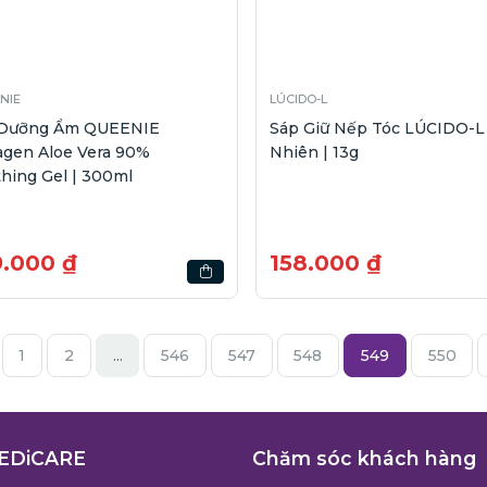
NIE
LÚCIDO-L
 Dưỡng Ẩm QUEENIE
Sáp Giữ Nếp Tóc LÚCIDO-L
agen Aloe Vera 90%
Nhiên | 13g
hing Gel | 300ml
9.000 ₫
158.000 ₫
1
2
...
546
547
548
549
550
EDiCARE
Chăm sóc khách hàng