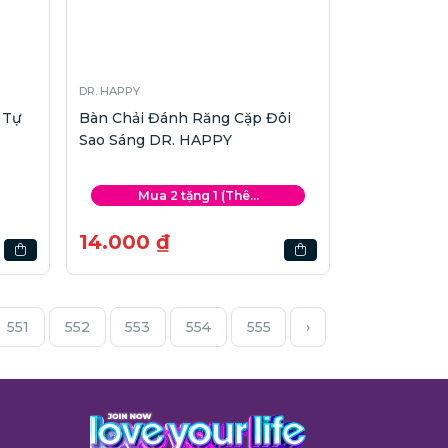
DR. HAPPY
 Tự
Bàn Chải Đánh Răng Cặp Đôi
Sao Sáng DR. HAPPY
Mua 2 tặng 1 (Thê...
14.000 ₫
551
552
553
554
555
›