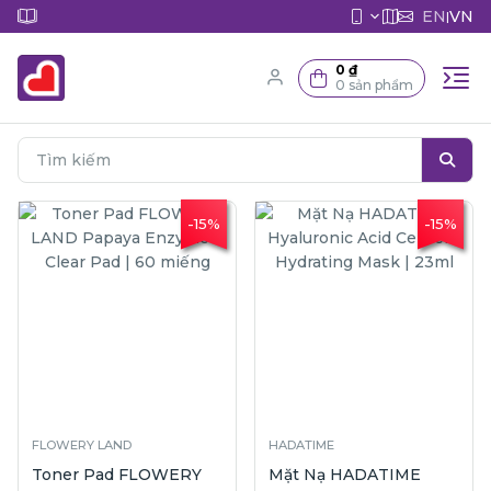
EN
VN
|
0 ₫
0 sản phẩm
-15%
-15%
FLOWERY LAND
HADATIME
Toner Pad FLOWERY
Mặt Nạ HADATIME