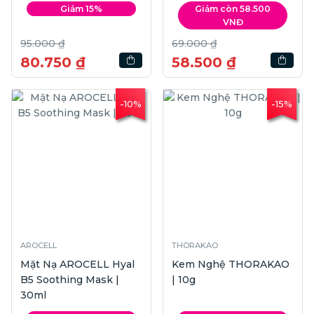
Giảm 15%
Giảm còn 58.500
VNĐ
95.000 ₫
69.000 ₫
80.750 ₫
58.500 ₫
-10%
-15%
AROCELL
THORAKAO
Mặt Nạ AROCELL Hyal
Kem Nghệ THORAKAO
B5 Soothing Mask |
| 10g
30ml