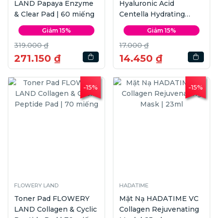
LAND Papaya Enzyme
Hyaluronic Acid
& Clear Pad | 60 miếng
Centella Hydrating
Mask | 23ml
Giảm 15%
Giảm 15%
319.000 ₫
17.000 ₫
271.150 ₫
14.450 ₫
-15%
-15%
FLOWERY LAND
HADATIME
Toner Pad FLOWERY
Mặt Nạ HADATIME VC
LAND Collagen & Cyclic
Collagen Rejuvenating