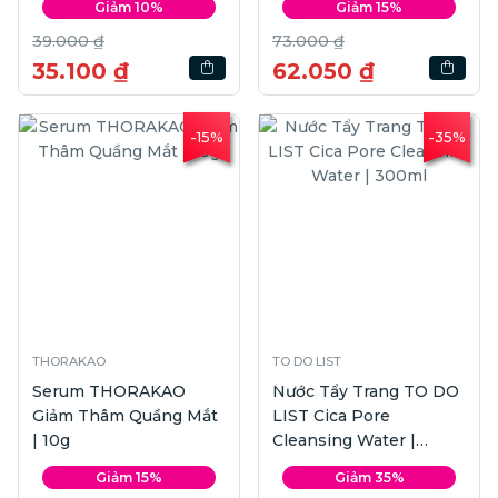
Giảm 10%
Giảm 15%
39.000 ₫
73.000 ₫
35.100 ₫
62.050 ₫
-15%
-35%
THORAKAO
TO DO LIST
Serum THORAKAO
Nước Tẩy Trang TO DO
Giảm Thâm Quầng Mắt
LIST Cica Pore
| 10g
Cleansing Water |
300ml
Giảm 15%
Giảm 35%