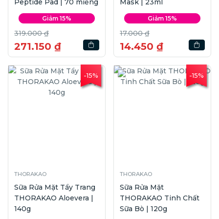
Peptide Pad | 70 miếng
Mask | 23ml
Giảm 15%
Giảm 15%
319.000 ₫
17.000 ₫
271.150 ₫
14.450 ₫
-15%
-15%
THORAKAO
THORAKAO
Sữa Rửa Mặt Tẩy Trang
Sữa Rửa Mặt
THORAKAO Aloevera |
THORAKAO Tinh Chất
140g
Sữa Bò | 120g