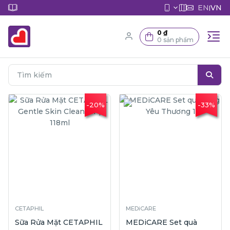
EN
VN
|
0 ₫
0 sản phẩm
-20%
-33%
CETAPHIL
MEDiCARE
Sữa Rửa Mặt CETAPHIL
MEDiCARE Set quà