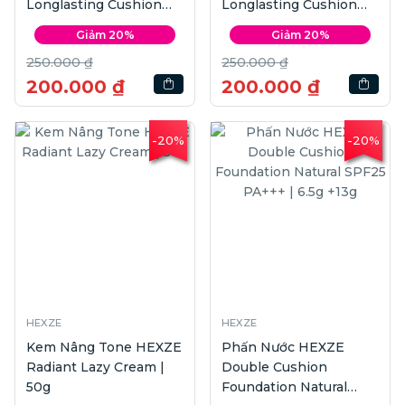
Longlasting Cushion
Longlasting Cushion
Foundation #Light | 15g
Foundation #Natural |
Giảm 20%
Giảm 20%
x2
15g x2
250.000 ₫
250.000 ₫
200.000 ₫
200.000 ₫
-20%
-20%
HEXZE
HEXZE
Kem Nâng Tone HEXZE
Phấn Nước HEXZE
Radiant Lazy Cream |
Double Cushion
50g
Foundation Natural