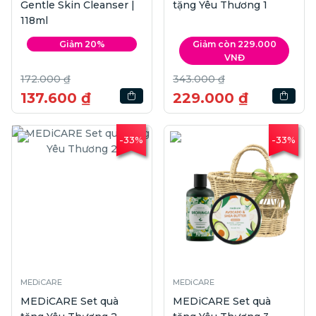
Gentle Skin Cleanser |
tặng Yêu Thương 1
118ml
Giảm 20%
Giảm còn 229.000
VNĐ
172.000 ₫
343.000 ₫
137.600 ₫
229.000 ₫
-33%
-33%
MEDiCARE
MEDiCARE
MEDiCARE Set quà
MEDiCARE Set quà