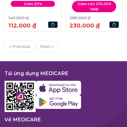
SPF25 PA+++ | 6.5g
Giảm 20%
Giảm còn 230.000
+13g
VNĐ
140.000 ₫
288.000 ₫
112.000 ₫
230.000 ₫
« Previous
Next »
Tải ứng dụng MEDiCARE
Về MEDiCARE