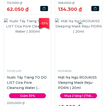
73.000 ₫
158.000 ₫
62.050 ₫
134.300 ₫
-35%
TO DO LIST
ROJUKISS
Nước Tẩy Trang TO DO
Mặt Nạ Ngủ ROJUKISS
LIST Cica Pore
Sleeping Mask Reju-
Cleansing Water |
PDRN | 20ml
300ml
Giảm 35%
Mua 2 tặng 1 (Thê...
220.000 ₫