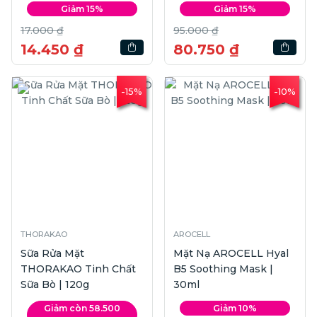
Giảm 15%
Giảm 15%
17.000 ₫
95.000 ₫
14.450 ₫
80.750 ₫
-15%
-10%
THORAKAO
AROCELL
Sữa Rửa Mặt
Mặt Nạ AROCELL Hyal
THORAKAO Tinh Chất
B5 Soothing Mask |
Sữa Bò | 120g
30ml
Giảm còn 58.500
Giảm 10%