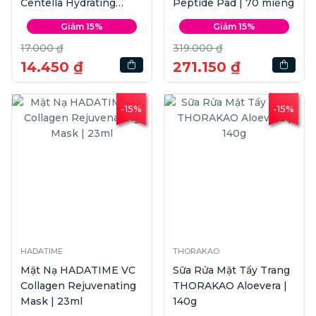
Centella Hydrating
Peptide Pad | 70 miếng
Mask | 23ml
Giảm 15%
Giảm 15%
17.000 ₫
319.000 ₫
14.450 ₫
271.150 ₫
-15%
-15%
HADATIME
THORAKAO
Mặt Nạ HADATIME VC
Sữa Rửa Mặt Tẩy Trang
Collagen Rejuvenating
THORAKAO Aloevera |
Mask | 23ml
140g