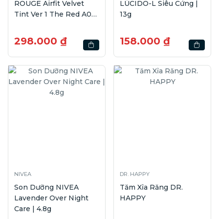
ROUGE Airfit Velvet
LÚCIDO-L Siêu Cứng |
Tint Ver 1 The Red A05
13g
Marmalade Piece | 4.5g
298.000 ₫
158.000 ₫
NIVEA
DR. HAPPY
Son Dưỡng NIVEA
Tăm Xỉa Răng DR.
Lavender Over Night
HAPPY
Care | 4.8g