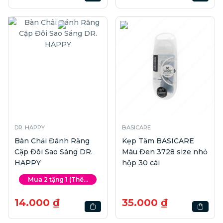
DR. HAPPY
BASICARE
Bàn Chải Đánh Răng
Kẹp Tăm BASICARE
Cặp Đôi Sao Sáng DR.
Màu Đen 3728 size nhỏ
HAPPY
hộp 30 cái
Mua 2 tặng 1 (Thê...
14.000 ₫
35.000 ₫