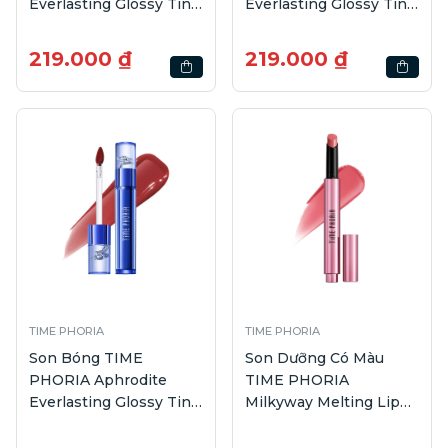
Everlasting Glossy Tint
Everlasting Glossy Tint
#003 Thal | 4g
#004 Amora | 4g
219.000 ₫
219.000 ₫
TIME PHORIA
TIME PHORIA
Son Bóng TIME
Son Dưỡng Có Màu
PHORIA Aphrodite
TIME PHORIA
Everlasting Glossy Tint
Milkyway Melting Lip
#006 Juno | 4g
Balm #002 Moondrip |
2.1g