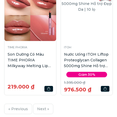
TIME PHORIA
ITOH
Son Dưỡng Có Màu
Nước Uống ITOH Liftop
TIME PHORIA
Proteoglycan Collagen
Milkyway Melting Lip
5000mg Shine Hỗ trợ
Balm #013 Cream | 2.1g
Đẹp Da | 10 lọ
Giảm 30%
1.395.000 ₫
219.000 ₫
976.500 ₫
« Previous
Next »