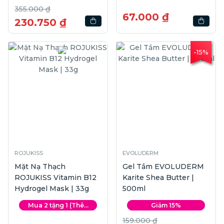
355.000 ₫
67.000 ₫
230.750 ₫
-15%
ROJUKISS
EVOLUDERM
Mặt Nạ Thạch
Gel Tắm EVOLUDERM
ROJUKISS Vitamin B12
Karite Shea Butter |
Hydrogel Mask | 33g
500ml
Mua 2 tặng 1 (Thê...
Giảm 15%
159.000 ₫