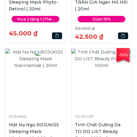
Sleeping Mask Phyto-
TRẦN GIA Ngăn Mồ Hôi
Retinol | 20ml
| 20ml
Mua 2 tặng 1 (Thê...
Giảm 15%
50.000 ₫
45.000 ₫
42.500 ₫
-35%
ROJUKISS
TO DO LIST
Mặt Nạ Ngủ ROJUKISS
Tinh Chất Dưỡng Da
Sleeping Mask
TO DO LIST Beauty