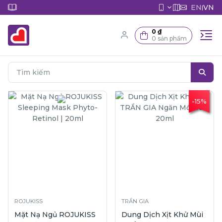
EN
VN
|
0 ₫
0 sản phẩm
-15%
ROJUKISS
TRẦN GIA
Mặt Nạ Ngủ ROJUKISS
Dung Dịch Xịt Khử Mùi