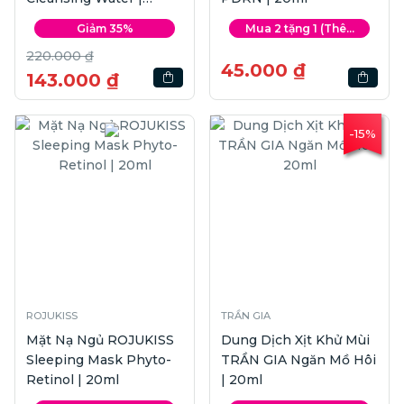
300ml
Giảm 35%
Mua 2 tặng 1 (Thê...
220.000 ₫
45.000 ₫
143.000 ₫
-15%
ROJUKISS
TRẦN GIA
Mặt Nạ Ngủ ROJUKISS
Dung Dịch Xịt Khử Mùi
Sleeping Mask Phyto-
TRẦN GIA Ngăn Mồ Hôi
Retinol | 20ml
| 20ml