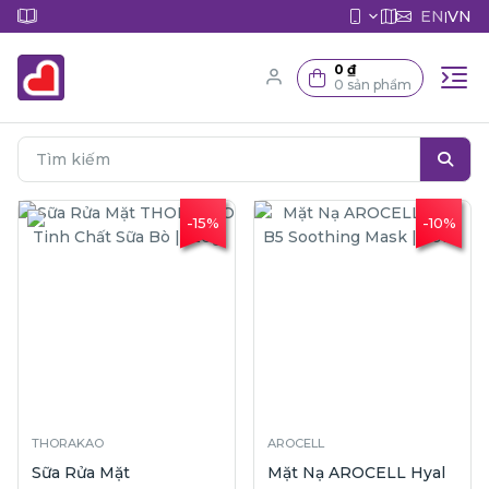
EN
VN
|
0 ₫
0 sản phẩm
-15%
-10%
THORAKAO
AROCELL
Sữa Rửa Mặt
Mặt Nạ AROCELL Hyal