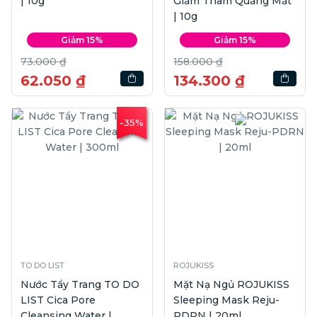
| 10g
Giảm Thâm Quầng Mắt
| 10g
Giảm 15%
Giảm 15%
73.000 ₫
158.000 ₫
62.050 ₫
134.300 ₫
-35%
TO DO LIST
ROJUKISS
Nước Tẩy Trang TO DO
Mặt Nạ Ngủ ROJUKISS
LIST Cica Pore
Sleeping Mask Reju-
Cleansing Water |
PDRN | 20ml