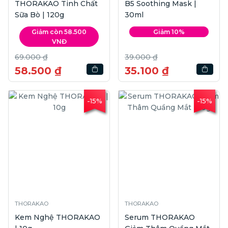
THORAKAO Tinh Chất
B5 Soothing Mask |
Sữa Bò | 120g
30ml
Giảm còn 58.500
Giảm 10%
VNĐ
69.000 ₫
39.000 ₫
58.500 ₫
35.100 ₫
-15%
-15%
THORAKAO
THORAKAO
Kem Nghệ THORAKAO
Serum THORAKAO