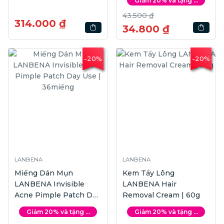
Giảm 20% và tặng ...
43.500 ₫
314.000 ₫
34.800 ₫
-20%
-20%
LANBENA
LANBENA
Miếng Dán Mụn
Kem Tẩy Lông
LANBENA Invisible
LANBENA Hair
Acne Pimple Patch Day
Removal Cream | 60g
Use | 36miếng
Giảm 20% và tặng ...
Giảm 20% và tặng ...