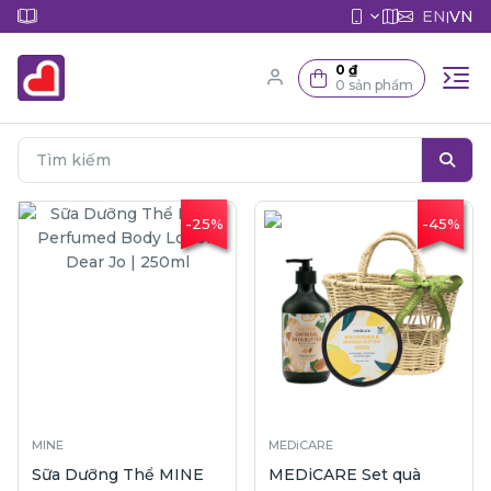
EN
VN
|
0 ₫
0 sản phẩm
-25%
-45%
MINE
MEDiCARE
Sữa Dưỡng Thể MINE
MEDiCARE Set quà