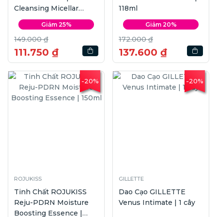
Cleansing Micellar
118ml
Water | 400ml
Giảm 25%
Giảm 20%
149.000 ₫
172.000 ₫
111.750 ₫
137.600 ₫
-20%
-20%
ROJUKISS
GILLETTE
Tinh Chất ROJUKISS
Dao Cạo GILLETTE
Reju-PDRN Moisture
Venus Intimate | 1 cây
Boosting Essence |