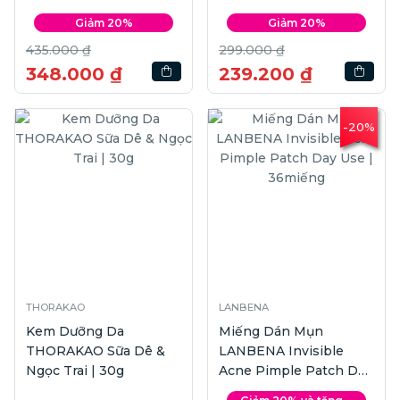
150ml
Giảm 20%
Giảm 20%
435.000 ₫
299.000 ₫
348.000 ₫
239.200 ₫
-20%
THORAKAO
LANBENA
Kem Dưỡng Da
Miếng Dán Mụn
THORAKAO Sữa Dê &
LANBENA Invisible
Ngọc Trai | 30g
Acne Pimple Patch Day
Use | 36miếng