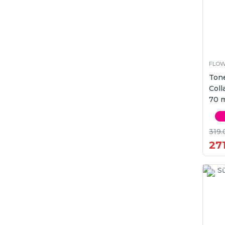
FLOW
Ton
Coll
70 
319.
271