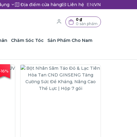
dụng
Địa điểm cửa hàng
Liên hệ
EN
VN
|
0 ₫
0 sản phẩm
hân
Chăm Sóc Tóc
Sản Phẩm Cho Nam
-16%