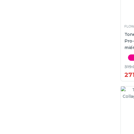
FLOW
Ton
Pro-
miế
319.
271