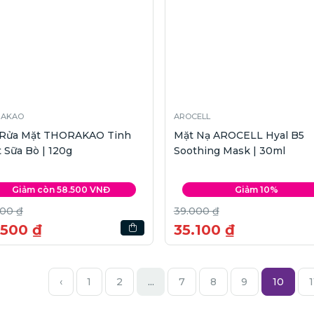
RAKAO
AROCELL
 Rửa Mặt THORAKAO Tinh
Mặt Nạ AROCELL Hyal B5
 Sữa Bò | 120g
Soothing Mask | 30ml
Giảm còn 58.500 VNĐ
Giảm 10%
000 ₫
39.000 ₫
.500 ₫
35.100 ₫
‹
1
2
...
7
8
9
10
1