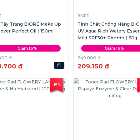
É
BIORÉ
 Tẩy Trang BIORÉ Make Up
Tinh Chất Chống Nắng BI
ver Perfect Oil | 150ml
UV Aqua Rich Watery Esse
Mild SPF50+ PA++++ | 50g
Giảm 16%
Giảm 16%
000 ₫
249.000 ₫
8.700 ₫
209.150 ₫
-15%