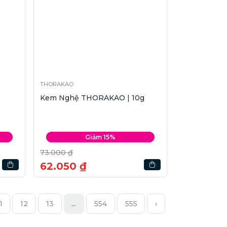
THORAKAO
Kem Nghệ THORAKAO | 10g
Giảm 15%
73.000 ₫
62.050 ₫
1
12
13
...
554
555
›