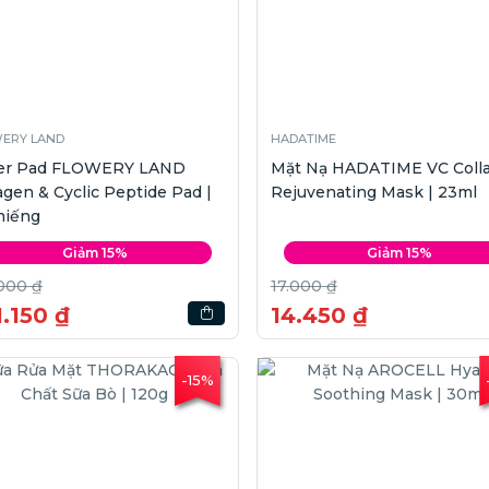
ERY LAND
HADATIME
er Pad FLOWERY LAND
Mặt Nạ HADATIME VC Coll
agen & Cyclic Peptide Pad |
Rejuvenating Mask | 23ml
miếng
Giảm 15%
Giảm 15%
000 ₫
17.000 ₫
.150 ₫
14.450 ₫
-15%