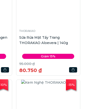
THORAKAO
agen
Sữa Rửa Mặt Tẩy Trang
THORAKAO Aloevera | 140g
Giảm 15%
95.000 ₫
80.750 ₫
-10%
-15%