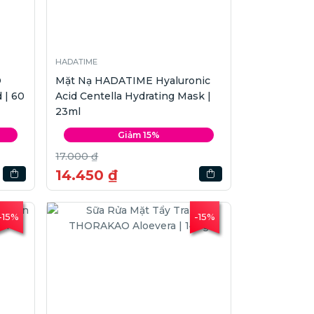
HADATIME
D
Mặt Nạ HADATIME Hyaluronic
 | 60
Acid Centella Hydrating Mask |
23ml
Giảm 15%
17.000 ₫
14.450 ₫
-15%
-15%