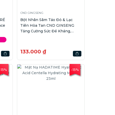
CND GINGSENG
ORÉ
Bột Nhân Sâm Táo Đỏ & Lạc
nce
Tiên Hòa Tan CND GINSENG
Tăng Cường Sức Đề Kháng,
Nâng Cao Thể Lực | Hộp 7 gói
133.000 ₫
-15%
-15%