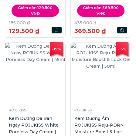
300ml
Giảm còn 129.500
Giảm còn 369.500
VNĐ
VNĐ
185.000 ₫
435.000 ₫
129.500 ₫
369.500 ₫
-15%
-15%
ROJUKISS
ROJUKISS
Kem Dưỡng Da Ban
Kem Dưỡng Ẩm
Ngày ROJUKISS White
ROJUKISS Reju-PDRN
Poreless Day Cream |
Moisture Boost & Lock