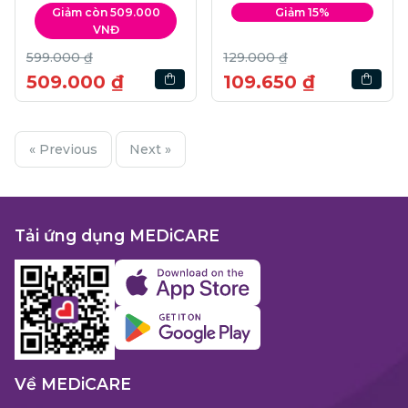
Serum | 30ml
Giảm còn 509.000
Giảm 15%
VNĐ
599.000 ₫
129.000 ₫
509.000 ₫
109.650 ₫
« Previous
Next »
Tải ứng dụng MEDiCARE
Về MEDiCARE