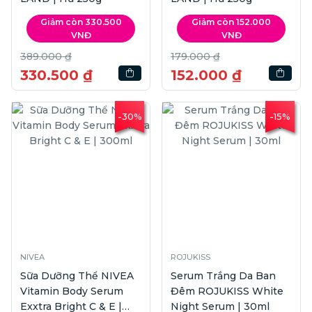
Giảm còn 330.500
Giảm còn 152.000
VNĐ
VNĐ
389.000 ₫
179.000 ₫
330.500 ₫
152.000 ₫
-30%
-15%
NIVEA
ROJUKISS
Sữa Dưỡng Thể NIVEA
Serum Trắng Da Ban
Vitamin Body Serum
Đêm ROJUKISS White
Exxtra Bright C & E |
Night Serum | 30ml