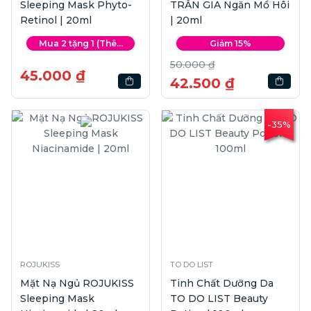
Sleeping Mask Phyto-
TRẦN GIA Ngăn Mồ Hôi
Retinol | 20ml
| 20ml
Mua 2 tặng 1 (Thê...
Giảm 15%
50.000 ₫
45.000 ₫
42.500 ₫
-35%
ROJUKISS
TO DO LIST
Mặt Nạ Ngủ ROJUKISS
Tinh Chất Dưỡng Da
Sleeping Mask
TO DO LIST Beauty