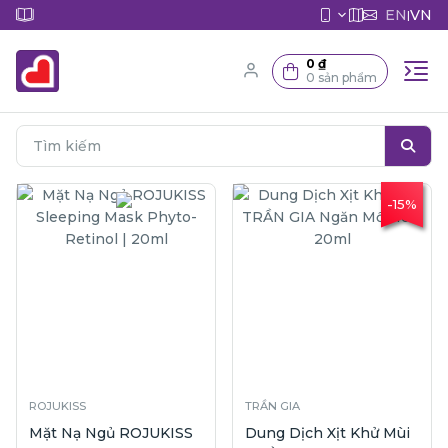
EN
VN
|
0 ₫
0 sản phẩm
-15%
ROJUKISS
TRẦN GIA
Mặt Nạ Ngủ ROJUKISS
Dung Dịch Xịt Khử Mùi