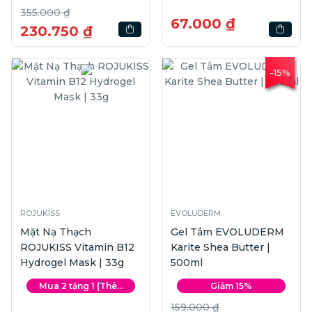
355.000 ₫
67.000 ₫
230.750 ₫
-15%
ROJUKISS
EVOLUDERM
Mặt Nạ Thạch
Gel Tắm EVOLUDERM
ROJUKISS Vitamin B12
Karite Shea Butter |
Hydrogel Mask | 33g
500ml
Mua 2 tặng 1 (Thê...
Giảm 15%
159.000 ₫