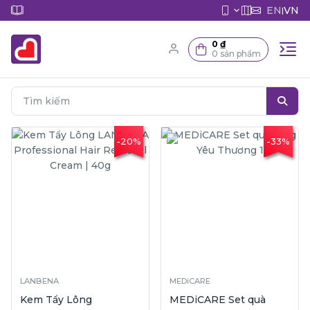
EN
VN
|
0 ₫
0 sản phẩm
-20%
-33%
LANBENA
MEDiCARE
Kem Tẩy Lông
MEDiCARE Set quà