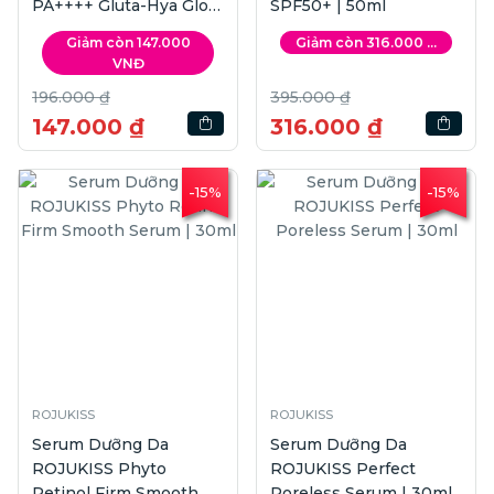
PA++++ Gluta-Hya Glow
SPF50+ | 50ml
Defense UV Serum |
Giảm còn 147.000
Giảm còn 316.000 ...
260ml
VNĐ
196.000 ₫
395.000 ₫
147.000 ₫
316.000 ₫
-15%
-15%
ROJUKISS
ROJUKISS
Serum Dưỡng Da
Serum Dưỡng Da
ROJUKISS Phyto
ROJUKISS Perfect
Retinol Firm Smooth
Poreless Serum | 30ml