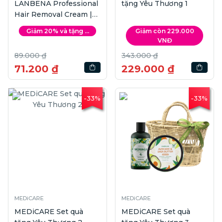
LANBENA Professional
tặng Yêu Thương 1
Hair Removal Cream |
40g
Giảm 20% và tặng ...
Giảm còn 229.000
VNĐ
89.000 ₫
343.000 ₫
71.200 ₫
229.000 ₫
-33%
-33%
MEDiCARE
MEDiCARE
MEDiCARE Set quà
MEDiCARE Set quà