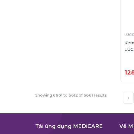
LÚCI
Kem
LÚCI
12
Showing
6601
to
6612
of
6661
results
‹
Tải ứng dụng MEDiCARE
Về M