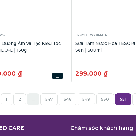
DO-L
TESORI D'ORIENTE
 Dưỡng Ẩm Và Tạo Kiểu Tóc
Sữa Tắm Nước Hoa TESORI
DO-L | 150g
Sen | 500ml
8.000 ₫
299.000 ₫
1
2
...
547
548
549
550
551
EDiCARE
Chăm sóc khách hàng