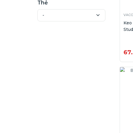
Thẻ
VACO
Keo 
Stud
67