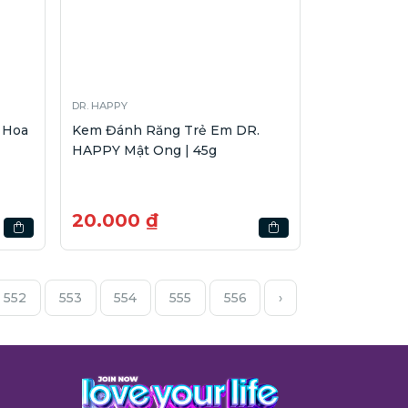
DR. HAPPY
 Hoa
Kem Đánh Răng Trẻ Em DR.
HAPPY Mật Ong | 45g
20.000 ₫
552
553
554
555
556
›