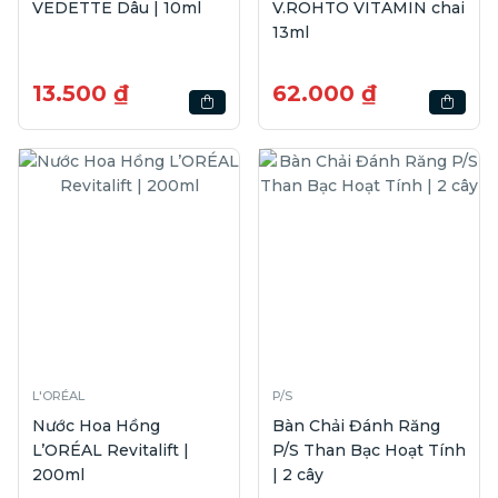
VEDETTE Dâu | 10ml
V.ROHTO VITAMIN chai
13ml
13.500 ₫
62.000 ₫
L'ORÉAL
P/S
Nước Hoa Hồng
Bàn Chải Đánh Răng
L’ORÉAL Revitalift |
P/S Than Bạc Hoạt Tính
200ml
| 2 cây