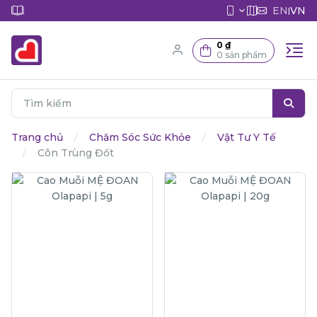
EN
VN
|
0 ₫
0 sản phẩm
Trang chủ
Chăm Sóc Sức Khỏe
Vật Tư Y Tế
Côn Trùng Đốt