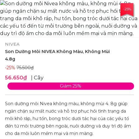
-25%
NIVEA
Son Dưỡng Môi NIVEA Không Màu, Không Mùi
4.8g
-25%
75.500₫
56.650₫
| Cây
Giảm 25%
Son dưỡng môi Nivea không màu, không mùi 4. 8g giúp
ngăn chặn sự mất nước và hỗ trợ phục hồi tình trạng da
môi khô ráp, hư tổn, bong tróc dưới tác hại của các yếu tố
đến từ môi trường bên ngoài, nuôi dưỡng và duy trì độ ẩm
cho da môi luôn mềm mại và mịn màng.