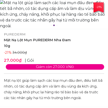
-21%
PUREDERM
Mặt Nạ Lột Mụn PUREDERM Nha Đam
10g
-21%
34.000₫
27.000₫
| Gói
Giảm còn 27.000 VNĐ
Mặt nạ lột giúp làm sạch các loại mụn đầu đen, điều tiết bã
nhờn, có tác dụng cấp ẩm và làm dịu vùng da kích ứng,
cháy nắng, khôi phục lại hàng rào tế bào bảo vệ da trước
các tác nhân gây hại từ môi trường bên ngoài.