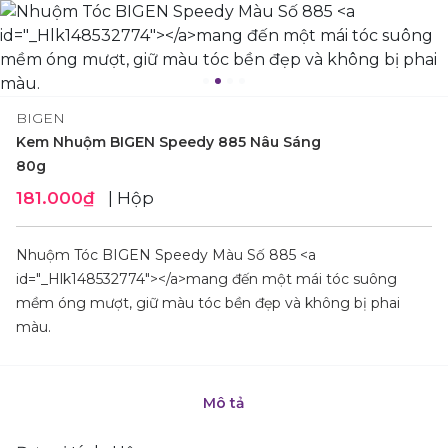
BIGEN
Kem Nhuộm BIGEN Speedy 885 Nâu Sáng
80g
181.000₫
| Hộp
Nhuộm Tóc BIGEN Speedy Màu Số 885 <a
id="_Hlk148532774"></a>mang đến một mái tóc suông
mềm óng mượt, giữ màu tóc bền đẹp và không bị phai
màu.
Mô tả