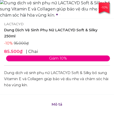
-10%
LACTACYD
Dung Dịch Vệ Sinh Phụ Nữ LACTACYD Soft & Silky
250ml
-10%
95.000₫
85.500₫
| Chai
Giảm 10%
Dung dịch vệ sinh phụ nữ LACTACYD Soft & Silky bổ sung
Vitamin E và Collagen giúp bảo vệ dịu nhẹ và chăm sóc hài
hòa vùng kín.
Mô tả